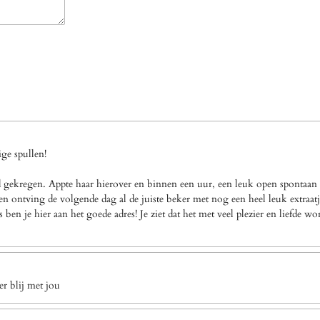
ge spullen!
gekregen. Appte haar hierover en binnen een uur, een leuk open spontaan a
n ontving de volgende dag al de juiste beker met nog een heel leuk extraatj
en je hier aan het goede adres! Je ziet dat het met veel plezier en liefde w
r blij met jou