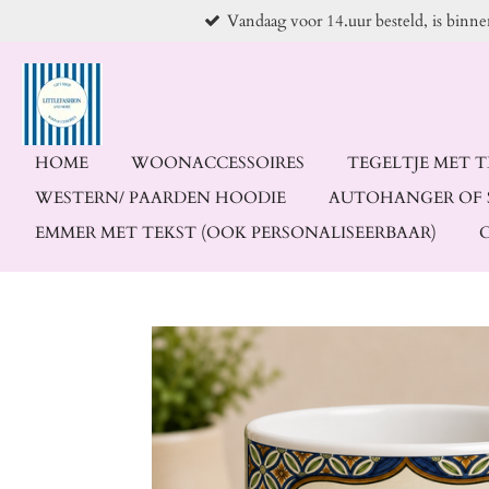
Vandaag voor 14.uur besteld, is binn
Ga
direct
naar
de
hoofdinhoud
HOME
WOONACCESSOIRES
TEGELTJE MET 
WESTERN/ PAARDEN HOODIE
AUTOHANGER OF 
EMMER MET TEKST (OOK PERSONALISEERBAAR)