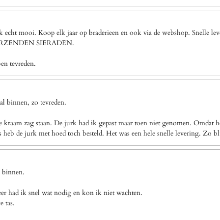
ook echt mooi. Koop elk jaar op braderieen en ook via de webshop. Snel
VERZENDEN SIERADEN.
ben tevreden.
l binnen, zo tevreden.
e kraam zag staan. De jurk had ik gepast maar toen niet genomen. Omdat het
eb de jurk met hoed toch besteld. Het was een hele snelle levering. Zo bl
g binnen.
eer had ik snel wat nodig en kon ik niet wachten.
e tas.