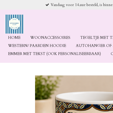
Vandaag voor 14.uur besteld, is binn
Ga
direct
naar
de
hoofdinhoud
HOME
WOONACCESSOIRES
TEGELTJE MET 
WESTERN/ PAARDEN HOODIE
AUTOHANGER OF 
EMMER MET TEKST (OOK PERSONALISEERBAAR)