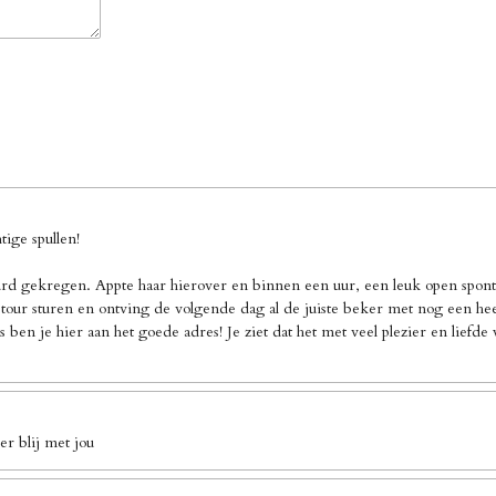
ige spullen!
d gekregen. Appte haar hierover en binnen een uur, een leuk open sponta
our sturen en ontving de volgende dag al de juiste beker met nog een heel 
 ben je hier aan het goede adres! Je ziet dat het met veel plezier en liefd
r blij met jou