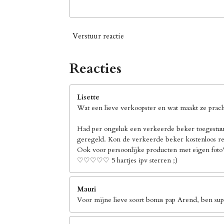
Verstuur reactie
Reacties
Lisette
Wat een lieve verkoopster en wat maakt ze pracht
Had per ongeluk een verkeerde beker toegestuur
geregeld. Kon de verkeerde beker kostenloos ret
Ook voor persoonlijke producten met eigen foto's
♡♡♡♡♡ 5 hartjes ipv sterren ;)
Mauri
Voor mijne lieve soort bonus pap Arend, ben supe