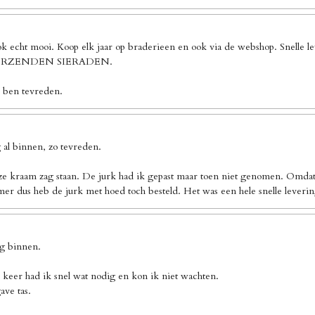
ook echt mooi. Koop elk jaar op braderieen en ook via de webshop. Sn
 VERZENDEN SIERADEN.
k ben tevreden.
al binnen, zo tevreden.
ze kraam zag staan. De jurk had ik gepast maar toen niet genomen. Omdat 
er dus heb de jurk met hoed toch besteld. Het was een hele snelle leverin
ng binnen.
 keer had ik snel wat nodig en kon ik niet wachten.
ave tas.