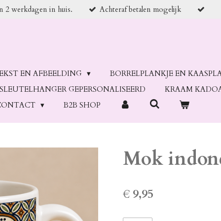
en 2 werkdagen in huis.
Achteraf betalen mogelijk
TEKST EN AFBEELDING
BORRELPLANKJE EN KAASPL
SLEUTELHANGER GEPERSONALISEERD
KRAAM KADO
CONTACT
B2B SHOP
Mok indone
€ 9,95