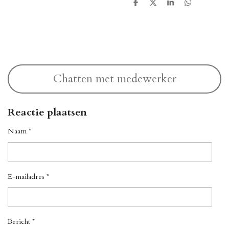
D
D
S
D
e
e
h
e
l
e
a
l
e
l
r
e
n
e
n
Chatten met medewerker
Reactie plaatsen
Naam *
E-mailadres *
Bericht *