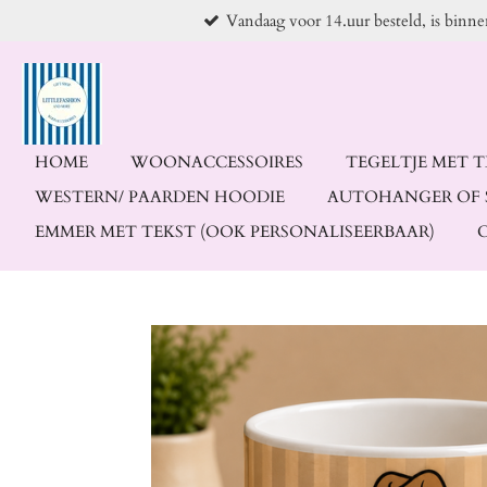
Vandaag voor 14.uur besteld, is binn
Ga
direct
naar
de
hoofdinhoud
HOME
WOONACCESSOIRES
TEGELTJE MET 
WESTERN/ PAARDEN HOODIE
AUTOHANGER OF 
EMMER MET TEKST (OOK PERSONALISEERBAAR)