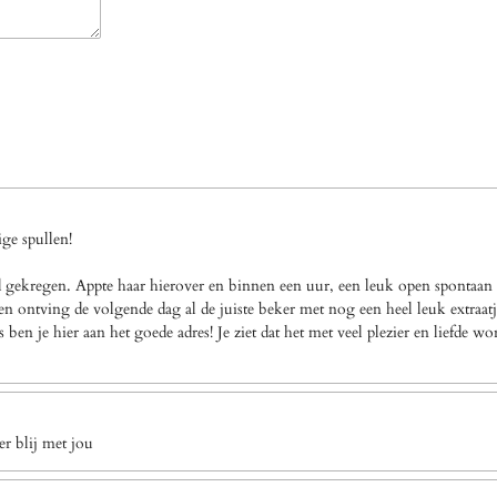
ge spullen!
gekregen. Appte haar hierover en binnen een uur, een leuk open spontaan a
n ontving de volgende dag al de juiste beker met nog een heel leuk extraatj
en je hier aan het goede adres! Je ziet dat het met veel plezier en liefde w
r blij met jou