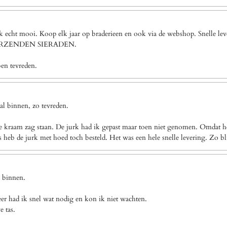
ook echt mooi. Koop elk jaar op braderieen en ook via de webshop. Snel
VERZENDEN SIERADEN.
ben tevreden.
l binnen, zo tevreden.
e kraam zag staan. De jurk had ik gepast maar toen niet genomen. Omdat het
eb de jurk met hoed toch besteld. Het was een hele snelle levering. Zo bl
g binnen.
eer had ik snel wat nodig en kon ik niet wachten.
e tas.