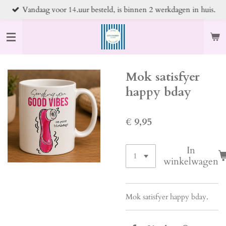
Vandaag voor 14.uur besteld, is binnen 2 werkdagen in huis.
Ga
direct
naar
de
hoofdinhoud
Mok satisfyer
happy bday
€ 9,95
In
winkelwagen
Mok satisfyer happy bday.