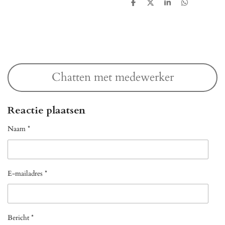
D
D
S
D
e
e
h
e
l
e
a
l
e
l
r
e
n
e
n
Chatten met medewerker
Reactie plaatsen
Naam *
E-mailadres *
Bericht *