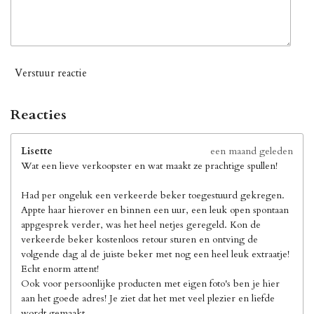
Verstuur reactie
Reacties
Lisette
een maand geleden
Wat een lieve verkoopster en wat maakt ze prachtige spullen!
Had per ongeluk een verkeerde beker toegestuurd gekregen.
Appte haar hierover en binnen een uur, een leuk open spontaan
appgesprek verder, was het heel netjes geregeld. Kon de
verkeerde beker kostenloos retour sturen en ontving de
volgende dag al de juiste beker met nog een heel leuk extraatje!
Echt enorm attent!
Ook voor persoonlijke producten met eigen foto's ben je hier
aan het goede adres! Je ziet dat het met veel plezier en liefde
wordt gemaakt.