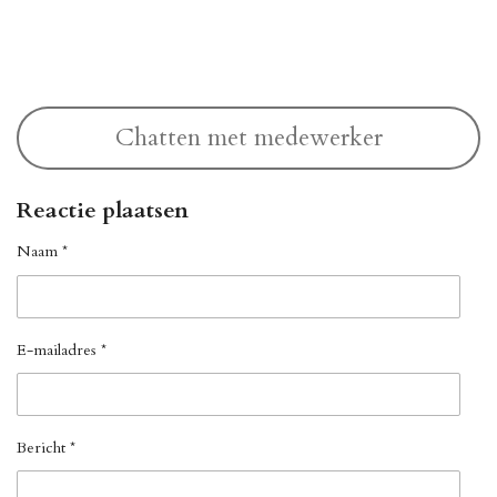
l
e
a
l
e
l
r
e
n
e
n
Chatten met medewerker
Reactie plaatsen
Naam *
E-mailadres *
Bericht *