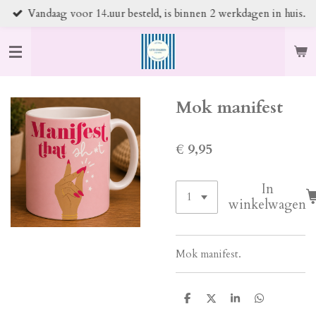
Vandaag voor 14.uur besteld, is binnen 2 werkdagen in huis.
Ga
direct
naar
de
hoofdinhoud
Mok manifest
€ 9,95
In
winkelwagen
Mok manifest.
D
D
S
D
e
e
h
e