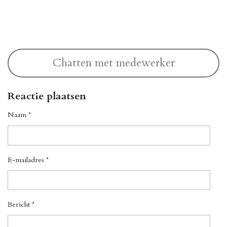
l
e
a
l
e
l
r
e
n
e
n
Chatten met medewerker
Reactie plaatsen
Naam *
E-mailadres *
Bericht *