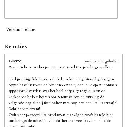
Verstuur reactie
Reacties
Lisette
een maand geleden
Wat een lieve verkoopster en wat maakt ze prachtige spullen!
Had per ongeluk een verkeerde beker toegestuurd gekregen.
Appte haar hierover en binnen een uur, een leuk open spontaan
appgesprek verder, was het heel netjes geregeld. Kon de
verkeerde beker kostenloos retour sturen en ontving de
volgende dag al de juiste beker met nog een heel leuk extraatje!
Echt enorm attent!
Ook voor persoonlijke producten met eigen foto's ben je hier
aan het goede adres! Je ziet dat het met veel plezier en liefde
wordt gemaakt.