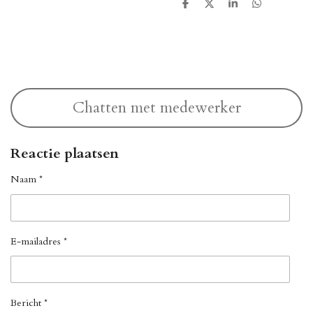
D
D
S
D
e
e
h
e
l
e
a
l
e
l
r
e
n
e
n
Chatten met medewerker
Reactie plaatsen
Naam *
E-mailadres *
Bericht *