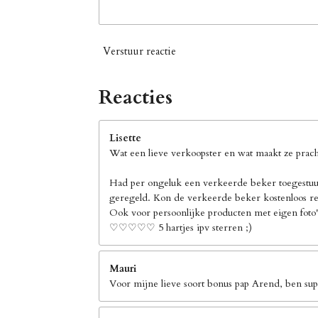
Verstuur reactie
Reacties
Lisette
Wat een lieve verkoopster en wat maakt ze pracht
Had per ongeluk een verkeerde beker toegestuur
geregeld. Kon de verkeerde beker kostenloos ret
Ook voor persoonlijke producten met eigen foto's
♡♡♡♡♡ 5 hartjes ipv sterren ;)
Mauri
Voor mijne lieve soort bonus pap Arend, ben supe