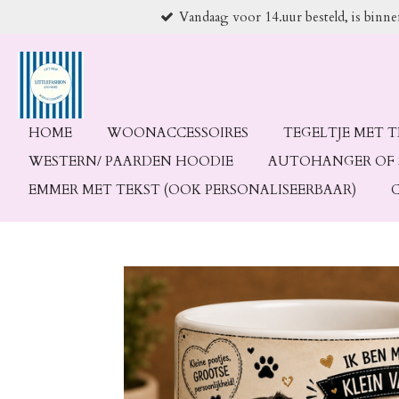
Vandaag voor 14.uur besteld, is binn
Ga
direct
naar
de
hoofdinhoud
HOME
WOONACCESSOIRES
TEGELTJE MET 
WESTERN/ PAARDEN HOODIE
AUTOHANGER OF 
EMMER MET TEKST (OOK PERSONALISEERBAAR)