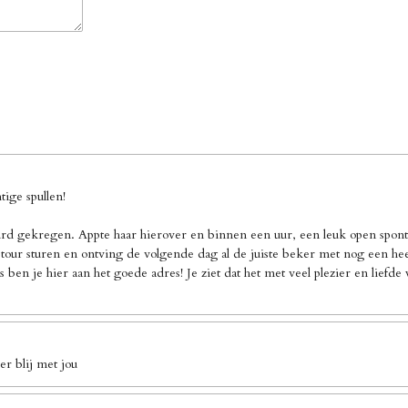
ige spullen!
d gekregen. Appte haar hierover en binnen een uur, een leuk open sponta
our sturen en ontving de volgende dag al de juiste beker met nog een heel 
 ben je hier aan het goede adres! Je ziet dat het met veel plezier en liefd
r blij met jou