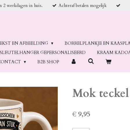
en 2 werkdagen in huis.
Achteraf betalen mogelijk
TEKST EN AFBEELDING
BORRELPLANKJE EN KAASPL
SLEUTELHANGER GEPERSONALISEERD
KRAAM KADO
CONTACT
B2B SHOP
Mok teckel
€ 9,95