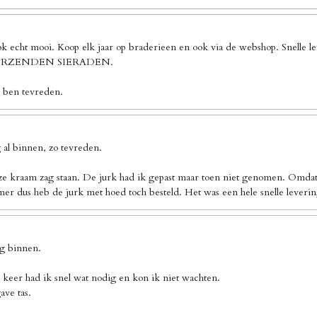
ook echt mooi. Koop elk jaar op braderieen en ook via de webshop. Sn
 VERZENDEN SIERADEN.
k ben tevreden.
al binnen, zo tevreden.
ze kraam zag staan. De jurk had ik gepast maar toen niet genomen. Omdat 
er dus heb de jurk met hoed toch besteld. Het was een hele snelle leverin
ng binnen.
 keer had ik snel wat nodig en kon ik niet wachten.
ave tas.