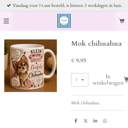
Vandaag voor 14.uur besteld, is binnen 2 werkdagen in huis.
Ga
direct
naar
de
hoofdinhoud
Mok chihuahua
€ 9,95
In
winkelwagen
Mok chihuahua.
D
D
S
D
e
e
h
e