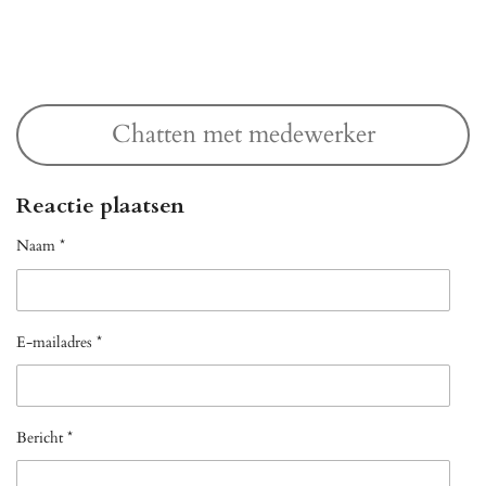
l
e
a
l
e
l
r
e
n
e
n
Chatten met medewerker
Reactie plaatsen
Naam *
E-mailadres *
Bericht *