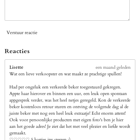
Verstuur reactie
Reacties
Lisette
een maand geleden
Wat een lieve verkoopster en wat maakt ze prachtige spullen!
Had per ongeluk een verkeerde beker toegestuurd gekregen.
Appte haar hierover en binnen een uur, een leuk open spontaan
appgesprek verder, was het heel netjes geregeld. Kon de verkeerde
beker kostenloos retour sturen en ontving de volgende dag al de
juiste beker met nog een heel leuk extraatje! Echt enorm attent!
Ook voor persoonlijke producten met eigen foto's ben je hier
aan het goede adres! Je ziet dat het met veel plezier en liefde wordt
gemaakt.
♡♡♡♡♡ 5 hartjes ipv sterren ;)