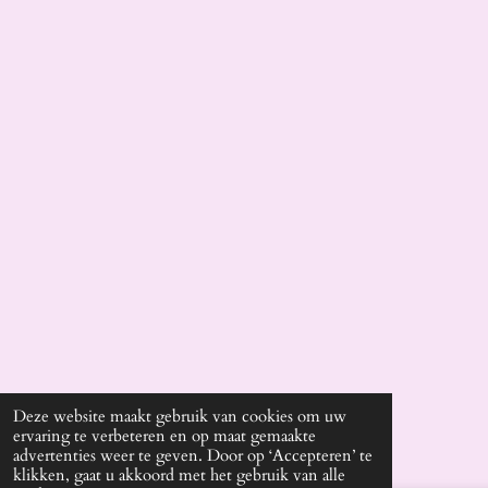
m
Deze website maakt gebruik van cookies om uw
ervaring te verbeteren en op maat gemaakte
advertenties weer te geven. Door op ‘Accepteren’ te
klikken, gaat u akkoord met het gebruik van alle