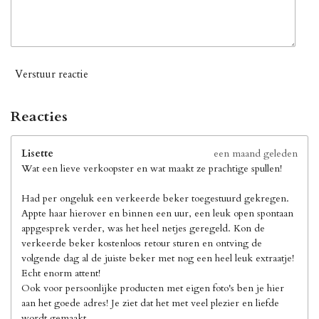
Verstuur reactie
Reacties
Lisette
een maand geleden
Wat een lieve verkoopster en wat maakt ze prachtige spullen!
Had per ongeluk een verkeerde beker toegestuurd gekregen.
Appte haar hierover en binnen een uur, een leuk open spontaan
appgesprek verder, was het heel netjes geregeld. Kon de
verkeerde beker kostenloos retour sturen en ontving de
volgende dag al de juiste beker met nog een heel leuk extraatje!
Echt enorm attent!
Ook voor persoonlijke producten met eigen foto's ben je hier
aan het goede adres! Je ziet dat het met veel plezier en liefde
wordt gemaakt.