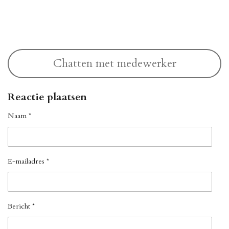
l
e
a
l
e
l
r
e
n
e
n
Chatten met medewerker
Reactie plaatsen
Naam *
E-mailadres *
Bericht *