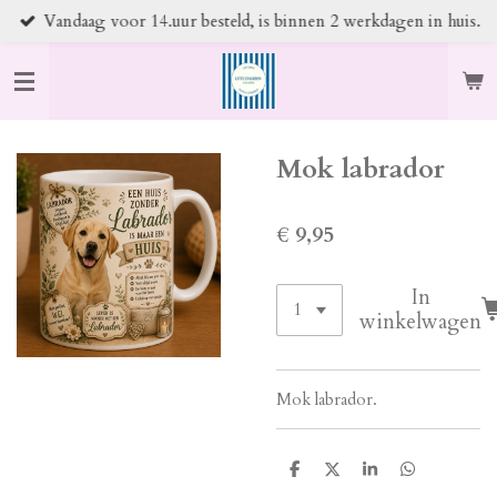
Vandaag voor 14.uur besteld, is binnen 2 werkdagen in huis.
Ga
direct
naar
de
hoofdinhoud
Mok labrador
€ 9,95
In
winkelwagen
Mok labrador.
D
D
S
D
e
e
h
e