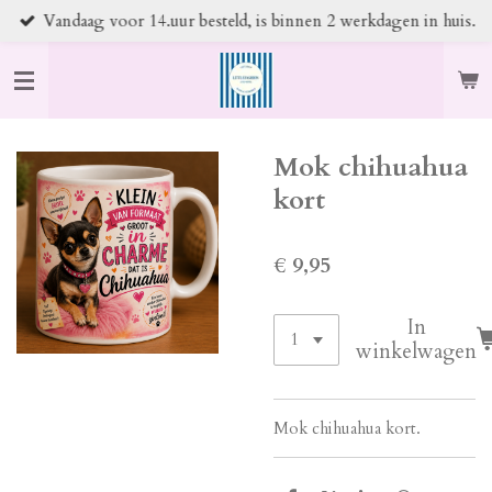
Vandaag voor 14.uur besteld, is binnen 2 werkdagen in huis.
Ga
direct
naar
de
hoofdinhoud
Mok chihuahua
kort
€ 9,95
In
winkelwagen
Mok chihuahua kort.