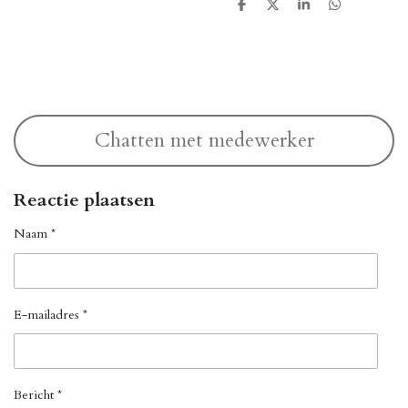
D
D
S
D
e
e
h
e
l
e
a
l
e
l
r
e
n
e
n
Chatten met medewerker
Reactie plaatsen
Naam *
E-mailadres *
Bericht *