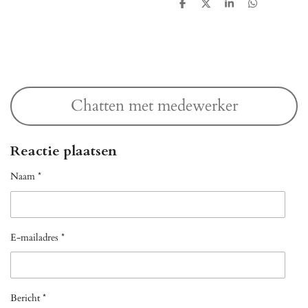
D
D
S
D
e
e
h
e
l
e
a
l
e
l
r
e
n
e
n
Chatten met medewerker
Reactie plaatsen
Naam *
E-mailadres *
Bericht *