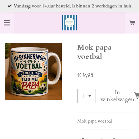
Vandaag voor 14.uur besteld, is binnen 2 werkdagen in huis.
Ga
direct
naar
de
hoofdinhoud
Mok papa
voetbal
€ 9,95
In
winkelwagen
Mok papa voetbal