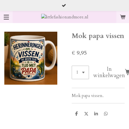
Ga
direct
naar
de
hoofdinhoud
Mok papa vissen
€ 9,95
In
winkelwagen
Mok papa vissen.
D
D
S
D
e
e
h
e
l
e
a
l
e
l
r
e