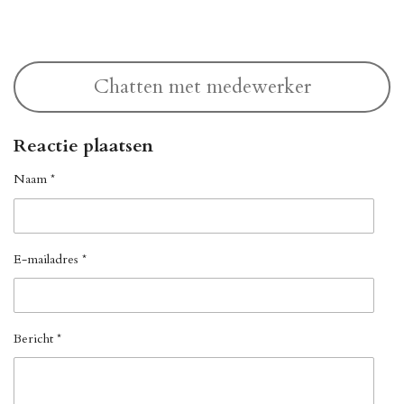
n
e
n
Chatten met medewerker
Reactie plaatsen
Naam *
E-mailadres *
Bericht *