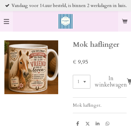
Vandaag voor 14.uur besteld, is binnen 2 werkdagen in huis.
Ga
direct
naar
de
hoofdinhoud
Mok haflinger
€ 9,95
In
winkelwagen
Mok haflinger.
D
D
S
D
e
e
h
e