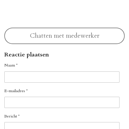
l
e
a
l
e
l
r
e
n
e
n
Chatten met medewerker
Reactie plaatsen
Naam *
E-mailadres *
Bericht *