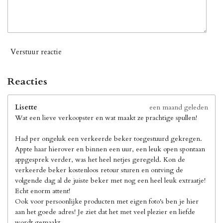
Verstuur reactie
Reacties
Lisette
een maand geleden
Wat een lieve verkoopster en wat maakt ze prachtige spullen!
Had per ongeluk een verkeerde beker toegestuurd gekregen.
Appte haar hierover en binnen een uur, een leuk open spontaan
appgesprek verder, was het heel netjes geregeld. Kon de
verkeerde beker kostenloos retour sturen en ontving de
volgende dag al de juiste beker met nog een heel leuk extraatje!
Echt enorm attent!
Ook voor persoonlijke producten met eigen foto's ben je hier
aan het goede adres! Je ziet dat het met veel plezier en liefde
wordt gemaakt.