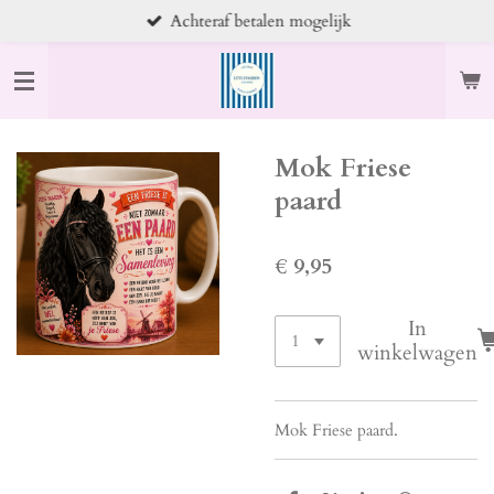
Achteraf betalen mogelijk
Ga
direct
naar
de
hoofdinhoud
Mok Friese
paard
€ 9,95
In
winkelwagen
Mok Friese paard.