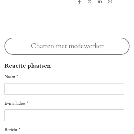
D
D
S
D
e
e
h
e
l
e
a
l
e
l
r
e
n
e
n
Chatten met medewerker
Reactie plaatsen
Naam *
E-mailadres *
Bericht *