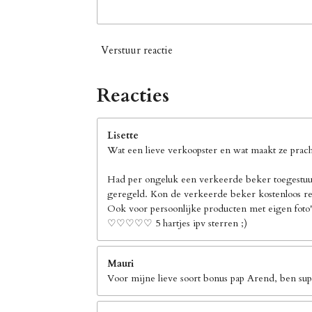
Verstuur reactie
Reacties
Lisette
Wat een lieve verkoopster en wat maakt ze pracht
Had per ongeluk een verkeerde beker toegestuur
geregeld. Kon de verkeerde beker kostenloos ret
Ook voor persoonlijke producten met eigen foto's
♡♡♡♡♡ 5 hartjes ipv sterren ;)
Mauri
Voor mijne lieve soort bonus pap Arend, ben supe