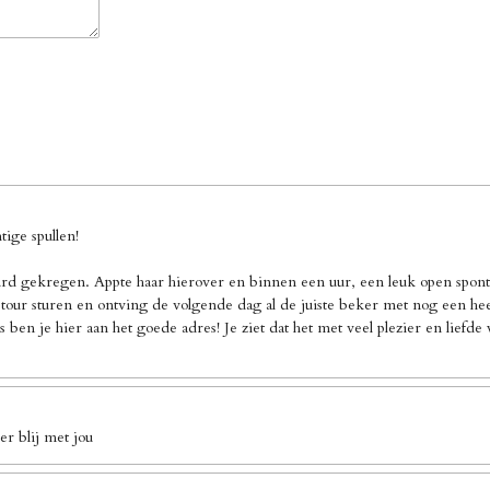
ige spullen!
d gekregen. Appte haar hierover en binnen een uur, een leuk open sponta
our sturen en ontving de volgende dag al de juiste beker met nog een heel 
 ben je hier aan het goede adres! Je ziet dat het met veel plezier en liefd
r blij met jou