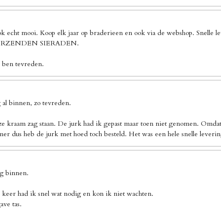
ook echt mooi. Koop elk jaar op braderieen en ook via de webshop. Sn
 VERZENDEN SIERADEN.
k ben tevreden.
al binnen, zo tevreden.
ze kraam zag staan. De jurk had ik gepast maar toen niet genomen. Omdat 
er dus heb de jurk met hoed toch besteld. Het was een hele snelle leverin
ng binnen.
 keer had ik snel wat nodig en kon ik niet wachten.
ave tas.