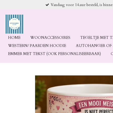
Vandaag voor 14.uur besteld, is binn
Ga
direct
naar
de
hoofdinhoud
HOME
WOONACCESSOIRES
TEGELTJE MET 
WESTERN/ PAARDEN HOODIE
AUTOHANGER OF 
EMMER MET TEKST (OOK PERSONALISEERBAAR)