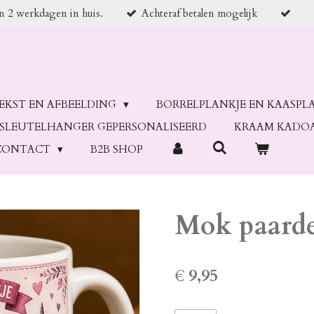
en 2 werkdagen in huis.
Achteraf betalen mogelijk
TEKST EN AFBEELDING
BORRELPLANKJE EN KAASPL
SLEUTELHANGER GEPERSONALISEERD
KRAAM KADO
CONTACT
B2B SHOP
Mok paarde
€ 9,95