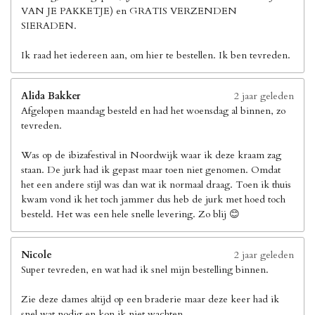
VAN JE PAKKETJE) en GRATIS VERZENDEN
SIERADEN.
Ik raad het iedereen aan, om hier te bestellen. Ik ben tevreden.
Alida Bakker
2 jaar geleden
Afgelopen maandag besteld en had het woensdag al binnen, zo
tevreden.
Was op de ibizafestival in Noordwijk waar ik deze kraam zag
staan. De jurk had ik gepast maar toen niet genomen. Omdat
het een andere stijl was dan wat ik normaal draag. Toen ik thuis
kwam vond ik het toch jammer dus heb de jurk met hoed toch
besteld. Het was een hele snelle levering. Zo blij 😊
Nicole
2 jaar geleden
Super tevreden, en wat had ik snel mijn bestelling binnen.
Zie deze dames altijd op een braderie maar deze keer had ik
snel wat nodig en kon ik niet wachten.