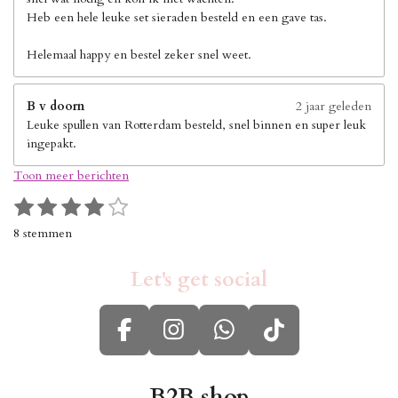
Heb een hele leuke set sieraden besteld en een gave tas.
Helemaal happy en bestel zeker snel weet.
B v doorn
2 jaar geleden
Leuke spullen van Rotterdam besteld, snel binnen en super leuk
ingepakt.
Toon meer berichten
1
2
3
4
5
S
R
s
s
s
s
s
t
a
8 stemmen
e
t
t
t
t
t
t
m
i
e
e
e
e
e
m
Let's get social
n
r
r
r
r
r
e
g
n
r
r
r
r
:
e
e
e
e
F
I
W
T
4
n
n
n
n
s
a
n
h
i
t
c
s
a
k
B2B shop
e