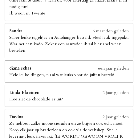
onderaan te doen??? Kan dit voor zaterdag 21 maart klaar? Dan
nodig nml.
Ik woon in Twente
Sandra
6 maanden geleden
Super leuke tegeltjes en Autohanger besteld. Heel leuk ingepakt.
Was net een kado. Zeker een aanrader ik zal hier snel weer
bestellen
diana sebas
een jaar geleden
Hele leuke dingen, nu al wat leuks voor de juffen besteld
Linda Bloemen
2 jaar geleden
Hoe ziet de chocolade er uit?
Davina
2 jaar geleden
Ze hebben zulke mooie sieraden en ze blijven ook echt mooi.
Koop elk jaar op braderieen en ook via de webshop. Snelle
levering, leuk ingepakt, (JE WORDT GEWOON VROLIJK