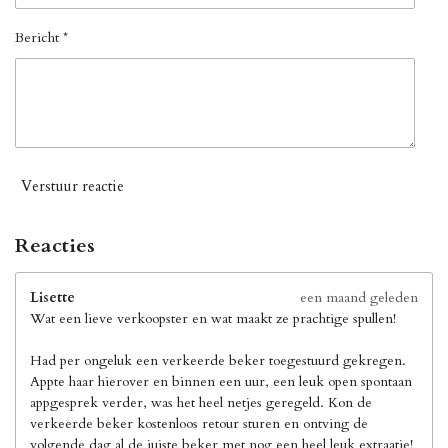
Bericht *
Verstuur reactie
Reacties
Lisette
een maand geleden
Wat een lieve verkoopster en wat maakt ze prachtige spullen!
Had per ongeluk een verkeerde beker toegestuurd gekregen.
Appte haar hierover en binnen een uur, een leuk open spontaan
appgesprek verder, was het heel netjes geregeld. Kon de
verkeerde beker kostenloos retour sturen en ontving de
volgende dag al de juiste beker met nog een heel leuk extraatje!