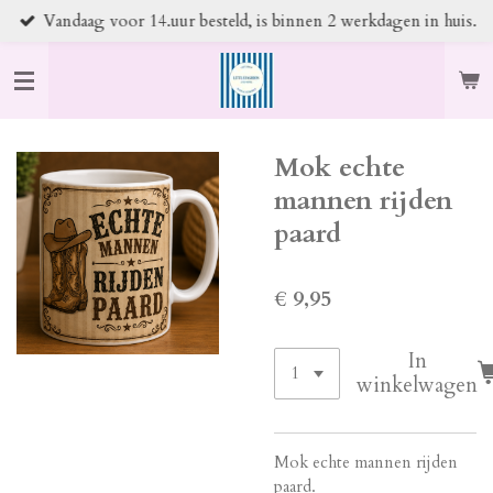
Vandaag voor 14.uur besteld, is binnen 2 werkdagen in huis.
Ga
direct
naar
de
hoofdinhoud
Mok echte
mannen rijden
paard
€ 9,95
In
winkelwagen
Mok echte mannen rijden
paard.