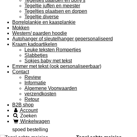
Tegeltjes paarden en pony's
Tegeltje juffen en meester
Tegeltjes plaatsen en dorpen
Tegeltje diverse
Borrelplankje en kaasplankje
Mokken
Western/ paarden hoodie
Autohanger of sleutelhanger gepersonaliseerd
Kraam kadoartikelen
Leuke teksten Rompertjes
Slabbetjes
Sokjes baby met tekst
Emmer met tekst (ook personaliseerbaar)
Contact
Review
Informatie
Algemene Voorwaarden
verzendkosten
Retour
B2B shop
Account
Zoeken
Winkelwagen
spoed bestelling