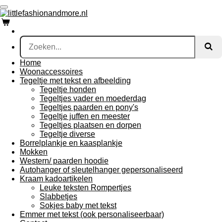
Ga
direct
naar
de
hoofdinhoud
Home
Woonaccessoires
Tegeltje met tekst en afbeelding
Tegeltje honden
Tegeltjes vader en moederdag
Tegeltjes paarden en pony's
Tegeltje juffen en meester
Tegeltjes plaatsen en dorpen
Tegeltje diverse
Borrelplankje en kaasplankje
Mokken
Western/ paarden hoodie
Autohanger of sleutelhanger gepersonaliseerd
Kraam kadoartikelen
Leuke teksten Rompertjes
Slabbetjes
Sokjes baby met tekst
Emmer met tekst (ook personaliseerbaar)