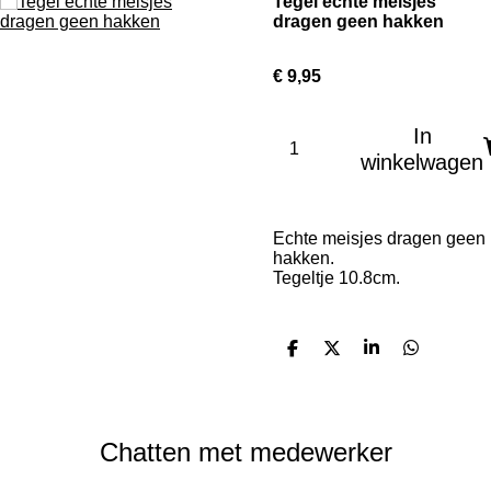
Tegel echte meisjes
dragen geen hakken
€ 9,95
In
winkelwagen
Echte meisjes dragen geen
hakken.
Tegeltje 10.8cm.
D
D
S
D
e
e
h
e
l
e
a
l
e
l
r
e
n
e
n
Chatten met medewerker