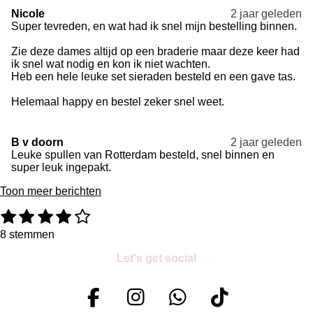
Nicole
2 jaar geleden
Super tevreden, en wat had ik snel mijn bestelling binnen.
Zie deze dames altijd op een braderie maar deze keer had
ik snel wat nodig en kon ik niet wachten.
Heb een hele leuke set sieraden besteld en een gave tas.
Helemaal happy en bestel zeker snel weet.
B v doorn
2 jaar geleden
Leuke spullen van Rotterdam besteld, snel binnen en
super leuk ingepakt.
Toon meer berichten
1
2
3
4
5
R
S
a
t
s
s
s
s
s
8 stemmen
t
e
t
t
t
t
t
i
m
Let's get social
e
e
e
e
e
n
m
g
e
r
r
r
r
r
:
n
r
r
r
r
F
I
W
T
4