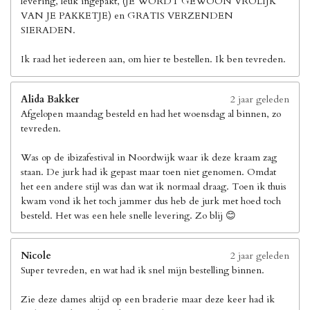
levering, leuk ingepakt, (JE WORDT GEWOON VROLIJK
VAN JE PAKKETJE) en GRATIS VERZENDEN
SIERADEN.
Ik raad het iedereen aan, om hier te bestellen. Ik ben tevreden.
Alida Bakker
2 jaar geleden
Afgelopen maandag besteld en had het woensdag al binnen, zo
tevreden.
Was op de ibizafestival in Noordwijk waar ik deze kraam zag
staan. De jurk had ik gepast maar toen niet genomen. Omdat
het een andere stijl was dan wat ik normaal draag. Toen ik thuis
kwam vond ik het toch jammer dus heb de jurk met hoed toch
besteld. Het was een hele snelle levering. Zo blij 😊
Nicole
2 jaar geleden
Super tevreden, en wat had ik snel mijn bestelling binnen.
Zie deze dames altijd op een braderie maar deze keer had ik