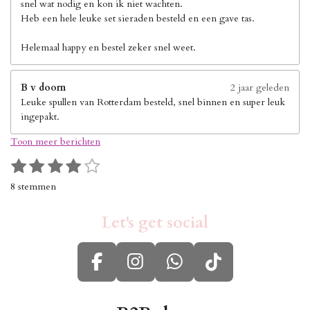
snel wat nodig en kon ik niet wachten.
Heb een hele leuke set sieraden besteld en een gave tas.
Helemaal happy en bestel zeker snel weet.
B v doorn
2 jaar geleden
Leuke spullen van Rotterdam besteld, snel binnen en super leuk
ingepakt.
Toon meer berichten
1
2
3
4
5
S
R
s
s
s
s
s
t
a
8 stemmen
e
t
t
t
t
t
t
m
i
e
e
e
e
e
m
Let's get social
n
r
r
r
r
r
e
g
n
r
r
r
r
:
e
e
e
e
F
I
W
T
4
n
n
n
n
s
a
n
h
i
t
c
s
a
k