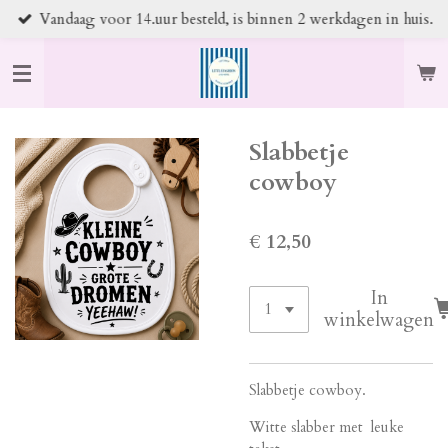
Vandaag voor 14.uur besteld, is binnen 2 werkdagen in huis.
Ga
direct
naar
de
hoofdinhoud
Slabbetje
cowboy
€ 12,50
In
winkelwagen
Slabbetje cowboy.
Witte slabber met leuke