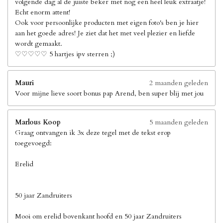
volgende dag al de juiste beker met nog een heel leuk extraatje!
Echt enorm attent!
Ook voor persoonlijke producten met eigen foto's ben je hier
aan het goede adres! Je ziet dat het met veel plezier en liefde
wordt gemaakt.
♡♡♡♡♡ 5 hartjes ipv sterren ;)
Mauri
2 maanden geleden
Voor mijne lieve soort bonus pap Arend, ben super blij met jou
Marlous Koop
5 maanden geleden
Graag ontvangen ik 3x deze tegel met de tekst erop
toegevoegd:
Erelid
50 jaar Zandruiters
Mooi om erelid bovenkant hoofd en 50 jaar Zandruiters