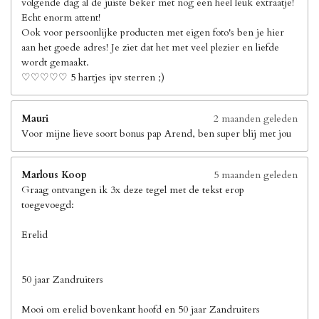
volgende dag al de juiste beker met nog een heel leuk extraatje!
Echt enorm attent!
Ook voor persoonlijke producten met eigen foto's ben je hier
aan het goede adres! Je ziet dat het met veel plezier en liefde
wordt gemaakt.
♡♡♡♡♡ 5 hartjes ipv sterren ;)
Mauri
2 maanden geleden
Voor mijne lieve soort bonus pap Arend, ben super blij met jou
Marlous Koop
5 maanden geleden
Graag ontvangen ik 3x deze tegel met de tekst erop
toegevoegd:
Erelid
50 jaar Zandruiters
Mooi om erelid bovenkant hoofd en 50 jaar Zandruiters