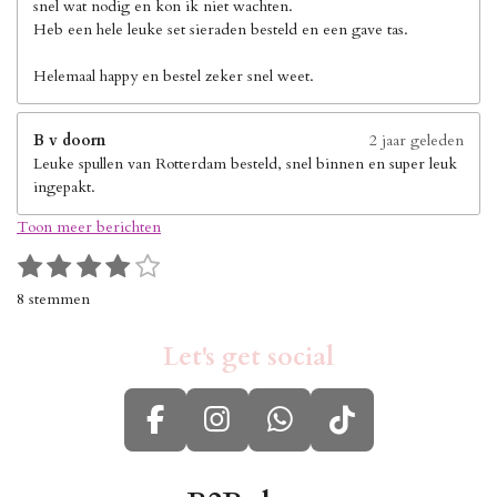
snel wat nodig en kon ik niet wachten.
Heb een hele leuke set sieraden besteld en een gave tas.
Helemaal happy en bestel zeker snel weet.
B v doorn
2 jaar geleden
Leuke spullen van Rotterdam besteld, snel binnen en super leuk
ingepakt.
Toon meer berichten
1
2
3
4
5
S
R
s
s
s
s
s
t
a
8 stemmen
e
t
t
t
t
t
t
m
i
e
e
e
e
e
m
Let's get social
n
r
r
r
r
r
e
g
n
r
r
r
r
:
e
e
e
e
F
I
W
T
4
n
n
n
n
s
a
n
h
i
t
c
s
a
k