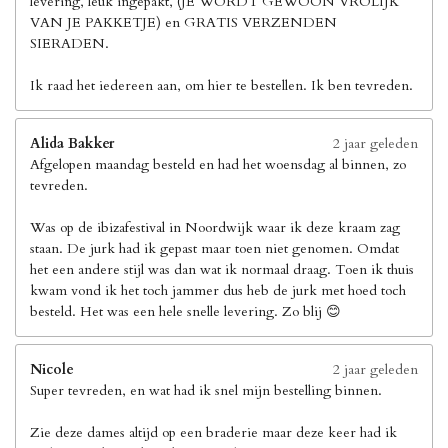
levering, leuk ingepakt, (JE WORDT GEWOON VROLIJK
VAN JE PAKKETJE) en GRATIS VERZENDEN
SIERADEN.
Ik raad het iedereen aan, om hier te bestellen. Ik ben tevreden.
Alida Bakker
2 jaar geleden
Afgelopen maandag besteld en had het woensdag al binnen, zo
tevreden.
Was op de ibizafestival in Noordwijk waar ik deze kraam zag
staan. De jurk had ik gepast maar toen niet genomen. Omdat
het een andere stijl was dan wat ik normaal draag. Toen ik thuis
kwam vond ik het toch jammer dus heb de jurk met hoed toch
besteld. Het was een hele snelle levering. Zo blij 😊
Nicole
2 jaar geleden
Super tevreden, en wat had ik snel mijn bestelling binnen.
Zie deze dames altijd op een braderie maar deze keer had ik