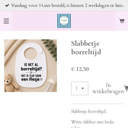
Vandaag voor 14.uur besteld, is binnen 2 werkdagen in huis.
Ga
direct
naar
de
hoofdinhoud
Slabbetje
borreltijd
€ 12,50
In
winkelwagen
Slabbetje borreltijd.
Witte slabber met leuke