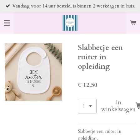
Vandaag voor 14.uur besteld, is binnen 2 werkdagen in huis.
Ga
direct
naar
de
hoofdinhoud
Slabbetje een
ruiter in
opleiding
€ 12,50
In
winkelwagen
Slabbetje een ruiter in
opleiding.