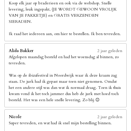
Koop elk jaar op braderieen en ook via de webshop. Snelle
levering, leuk ingepakt, (JE WORDT GEWOON VROLIJK
VAN JE PAKKETJE) en GRATIS VERZENDEN
SIERADEN.
Ik raad het iedereen aan, om hier te bestellen. Ik ben tevreden.
Alida Bakker
2 jaar geleden
Afgelopen maandag besteld en had het woensdag al binnen, zo
tevreden.
Was op de ibizafestival in Noordwijk waar ik deze kraam zag
staan. De jurk had ik gepast maar toen niet genomen. Omdat
het een andere stijl was dan wat ik normaal draag. Toen ik thuis
kwam vond ik het toch jammer dus heb de jurk met hoed toch
besteld. Het was een hele snelle levering. Zo blij 😊
Nicole
2 jaar geleden
Super tevreden, en wat had ik snel mijn bestelling binnen.