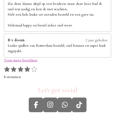
Zie deze dames altijd op een braderie maar deze keer had ik
snel wat nodig en kon ik niet wachten.
Heb een hele leuke set sieraden besteld en een gave tas.
Helemaal happy en bestel zeker snel weet.
B v doorn
2 jaar geleden
Leuke spullen van Rotterdam besteld, snel binnen en super leuk
ingepakt.
Toon meer berichten
1
2
3
4
5
S
R
s
s
s
s
s
t
a
8 stemmen
e
t
t
t
t
t
t
m
i
e
e
e
e
e
m
Let's get social
n
r
r
r
r
r
e
g
n
r
r
r
r
:
e
e
e
e
F
I
W
T
4
n
n
n
n
s
a
n
h
i