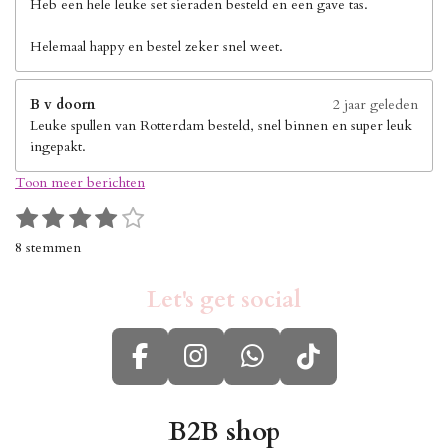
Heb een hele leuke set sieraden besteld en een gave tas.
Helemaal happy en bestel zeker snel weet.
B v doorn
2 jaar geleden
Leuke spullen van Rotterdam besteld, snel binnen en super leuk
ingepakt.
Toon meer berichten
1
2
3
4
5
S
R
s
s
s
s
s
t
a
8 stemmen
e
t
t
t
t
t
t
m
i
e
e
e
e
e
m
Let's get social
n
r
r
r
r
r
e
g
n
r
r
r
r
:
e
e
e
e
F
I
W
T
4
n
n
n
n
s
a
n
h
i
t
c
s
a
k
B2B shop
e
r