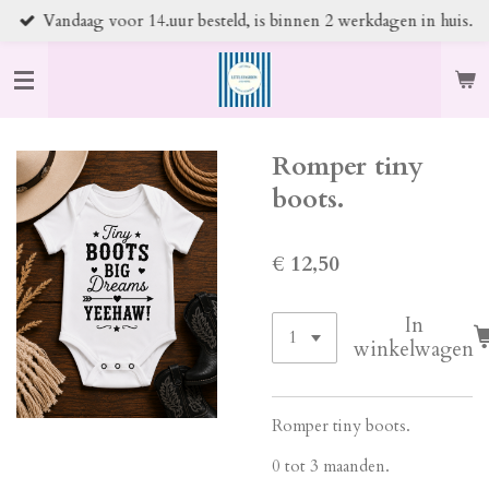
Vandaag voor 14.uur besteld, is binnen 2 werkdagen in huis.
Ga
direct
naar
de
hoofdinhoud
Romper tiny
boots.
€ 12,50
In
winkelwagen
Romper tiny boots.
0 tot 3 maanden.