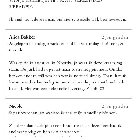
VAN JE PAKKETJE) en GRATIS VERZENDEN
SIERADEN.
Ik raad het iedereen aan, om hier te bestellen. Ik ben tevreden.
Alida Bakker
2 jaar geleden
Afgelopen maandag besteld en had het woensdag al binnen, zo
tevreden.
Was op de ibizafestival in Noordwijk waar ik deze kraam zag
staan. De jurk had ik gepast maar toen niet genomen. Omdat
het een andere stijl was dan wat ik normaal draag. Toen ik thuis
kwam vond ik het toch jammer dus heb de jurk met hoed toch
besteld. Het was een hele snelle levering. Zo blij 😊
Nicole
2 jaar geleden
Super tevreden, en wat had ik snel mijn bestelling binnen.
Zie deze dames altijd op een braderie maar deze keer had ik
snel wat nodig en kon ik niet wachten.