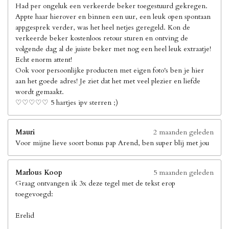
Had per ongeluk een verkeerde beker toegestuurd gekregen.
Appte haar hierover en binnen een uur, een leuk open spontaan
appgesprek verder, was het heel netjes geregeld. Kon de
verkeerde beker kostenloos retour sturen en ontving de
volgende dag al de juiste beker met nog een heel leuk extraatje!
Echt enorm attent!
Ook voor persoonlijke producten met eigen foto's ben je hier
aan het goede adres! Je ziet dat het met veel plezier en liefde
wordt gemaakt.
♡♡♡♡♡ 5 hartjes ipv sterren ;)
Mauri
2 maanden geleden
Voor mijne lieve soort bonus pap Arend, ben super blij met jou
Marlous Koop
5 maanden geleden
Graag ontvangen ik 3x deze tegel met de tekst erop
toegevoegd:
Erelid