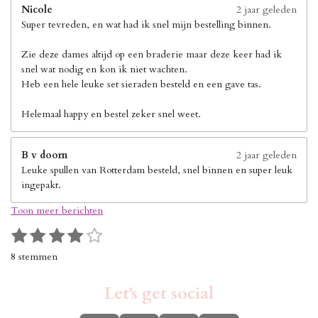
Nicole
2 jaar geleden
Super tevreden, en wat had ik snel mijn bestelling binnen.
Zie deze dames altijd op een braderie maar deze keer had ik
snel wat nodig en kon ik niet wachten.
Heb een hele leuke set sieraden besteld en een gave tas.
Helemaal happy en bestel zeker snel weet.
B v doorn
2 jaar geleden
Leuke spullen van Rotterdam besteld, snel binnen en super leuk
ingepakt.
Toon meer berichten
1
2
3
4
5
S
R
s
s
s
s
s
t
a
8 stemmen
e
t
t
t
t
t
t
m
i
e
e
e
e
e
m
Let's get social
n
r
r
r
r
r
e
g
n