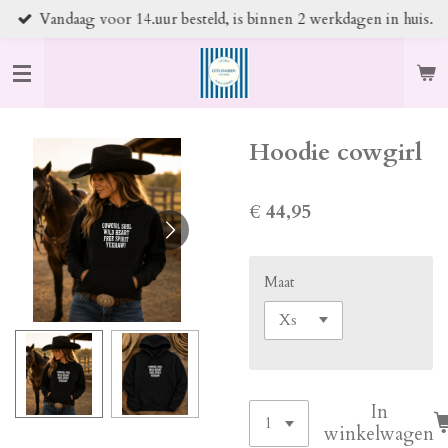
Vandaag voor 14.uur besteld, is binnen 2 werkdagen in huis.
Ga
direct
naar
de
hoofdinhoud
Hoodie cowgirl
€ 44,95
Maat
In
winkelwagen