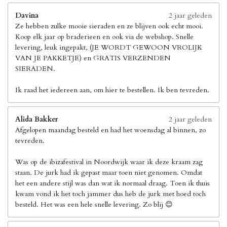
Davina
2 jaar geleden
Ze hebben zulke mooie sieraden en ze blijven ook echt mooi.
Koop elk jaar op braderieen en ook via de webshop. Snelle
levering, leuk ingepakt, (JE WORDT GEWOON VROLIJK
VAN JE PAKKETJE) en GRATIS VERZENDEN
SIERADEN.
Ik raad het iedereen aan, om hier te bestellen. Ik ben tevreden.
Alida Bakker
2 jaar geleden
Afgelopen maandag besteld en had het woensdag al binnen, zo
tevreden.
Was op de ibizafestival in Noordwijk waar ik deze kraam zag
staan. De jurk had ik gepast maar toen niet genomen. Omdat
het een andere stijl was dan wat ik normaal draag. Toen ik thuis
kwam vond ik het toch jammer dus heb de jurk met hoed toch
besteld. Het was een hele snelle levering. Zo blij 😊