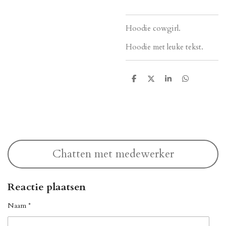
Hoodie cowgirl.
Hoodie met leuke tekst.
D
D
S
D
e
e
h
e
l
e
a
l
e
l
r
e
n
e
n
Chatten met medewerker
Reactie plaatsen
Naam *