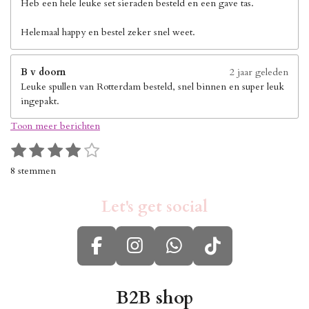
Heb een hele leuke set sieraden besteld en een gave tas.
Helemaal happy en bestel zeker snel weet.
B v doorn
2 jaar geleden
Leuke spullen van Rotterdam besteld, snel binnen en super leuk
ingepakt.
Toon meer berichten
1
2
3
4
5
S
R
s
s
s
s
s
t
a
8 stemmen
e
t
t
t
t
t
t
m
i
e
e
e
e
e
m
Let's get social
n
r
r
r
r
r
e
g
n
r
r
r
r
:
e
e
e
e
F
I
W
T
4
n
n
n
n
s
a
n
h
i
t
c
s
a
k
B2B shop
e
r