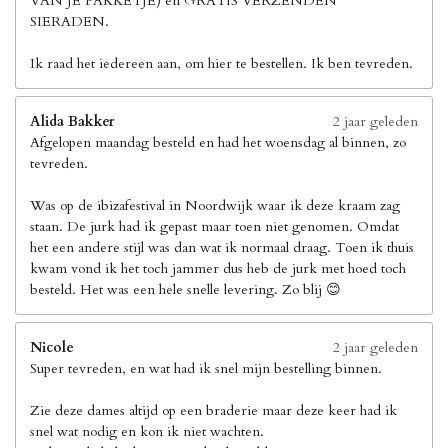
VAN JE PAKKETJE) en GRATIS VERZENDEN
SIERADEN.
Ik raad het iedereen aan, om hier te bestellen. Ik ben tevreden.
Alida Bakker
2 jaar geleden
Afgelopen maandag besteld en had het woensdag al binnen, zo
tevreden.
Was op de ibizafestival in Noordwijk waar ik deze kraam zag
staan. De jurk had ik gepast maar toen niet genomen. Omdat
het een andere stijl was dan wat ik normaal draag. Toen ik thuis
kwam vond ik het toch jammer dus heb de jurk met hoed toch
besteld. Het was een hele snelle levering. Zo blij 😊
Nicole
2 jaar geleden
Super tevreden, en wat had ik snel mijn bestelling binnen.
Zie deze dames altijd op een braderie maar deze keer had ik
snel wat nodig en kon ik niet wachten.