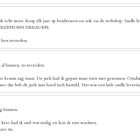
ook echt mooi. Koop elk jaar op braderieen en ook via de webshop. Sn
 VERZENDEN SIERADEN.
k ben tevreden.
al binnen, zo tevreden.
ze kraam zag staan. De jurk had ik gepast maar toen niet genomen. Omdat 
er dus heb de jurk met hoed toch besteld. Het was een hele snelle leverin
ng binnen.
 keer had ik snel wat nodig en kon ik niet wachten.
ave tas.