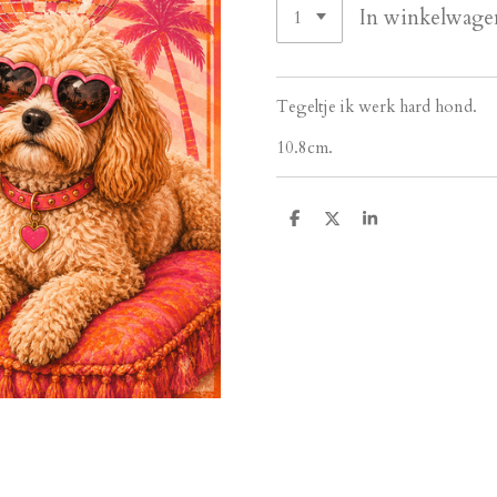
In winkelwage
Tegeltje ik werk hard hond.
10.8cm.
D
D
S
e
e
h
l
e
a
e
l
r
n
e