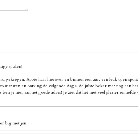
ige spullen!
d gekregen. Appte haar hierover en binnen een uur, een leuk open sponta
our sturen en ontving de volgende dag al de juiste beker met nog een heel 
 ben je hier aan het goede adres! Je ziet dat het met veel plezier en liefd
r blij met jou