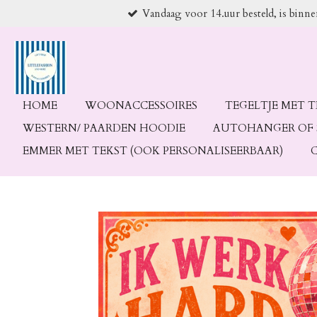
Vandaag voor 14.uur besteld, is binn
Ga
direct
naar
de
hoofdinhoud
HOME
WOONACCESSOIRES
TEGELTJE MET 
WESTERN/ PAARDEN HOODIE
AUTOHANGER OF 
EMMER MET TEKST (OOK PERSONALISEERBAAR)