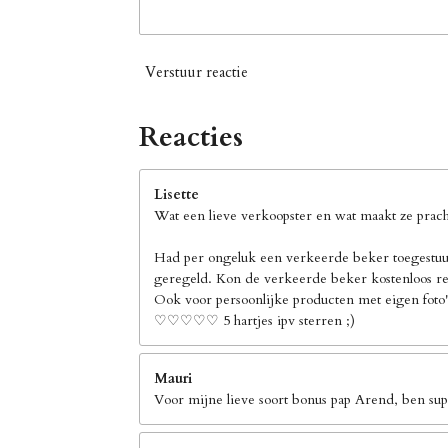
Verstuur reactie
Reacties
Lisette
Wat een lieve verkoopster en wat maakt ze pracht
Had per ongeluk een verkeerde beker toegestuur
geregeld. Kon de verkeerde beker kostenloos ret
Ook voor persoonlijke producten met eigen foto's
♡♡♡♡♡ 5 hartjes ipv sterren ;)
Mauri
Voor mijne lieve soort bonus pap Arend, ben supe