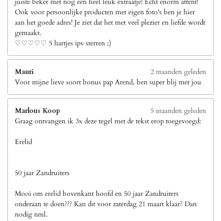
juiste beker met nog een heel leuk extraatje! Echt enorm attent!
Ook voor persoonlijke producten met eigen foto's ben je hier
aan het goede adres! Je ziet dat het met veel plezier en liefde wordt
gemaakt.
♡♡♡♡♡ 5 hartjes ipv sterren ;)
Mauri
2 maanden geleden
Voor mijne lieve soort bonus pap Arend, ben super blij met jou
Marlous Koop
5 maanden geleden
Graag ontvangen ik 3x deze tegel met de tekst erop toegevoegd:
Erelid
50 jaar Zandruiters
Mooi om erelid bovenkant hoofd en 50 jaar Zandruiters
onderaan te doen??? Kan dit voor zaterdag 21 maart klaar? Dan
nodig nml.