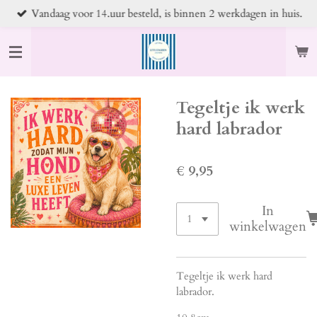
Vandaag voor 14.uur besteld, is binnen 2 werkdagen in huis.
Ga
direct
naar
de
hoofdinhoud
Tegeltje ik werk
hard labrador
€ 9,95
In
winkelwagen
Tegeltje ik werk hard
labrador.