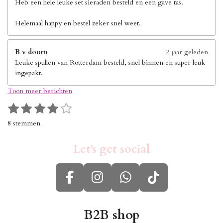
Heb een hele leuke set sieraden besteld en een gave tas.
Helemaal happy en bestel zeker snel weet.
B v doorn
2 jaar geleden
Leuke spullen van Rotterdam besteld, snel binnen en super leuk
ingepakt.
Toon meer berichten
1
2
3
4
5
S
R
s
s
s
s
s
t
a
8 stemmen
e
t
t
t
t
t
t
m
i
e
e
e
e
e
m
Let's get social
n
r
r
r
r
r
e
g
n
r
r
r
r
:
e
e
e
e
F
I
W
T
4
n
n
n
n
s
a
n
h
i
t
c
s
a
k
B2B shop
e
r