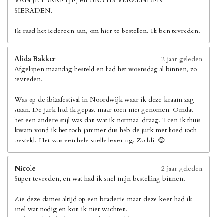
VAN JE PAKKETJE) en GRATIS VERZENDEN
SIERADEN.
Ik raad het iedereen aan, om hier te bestellen. Ik ben tevreden.
Alida Bakker
2 jaar geleden
Afgelopen maandag besteld en had het woensdag al binnen, zo
tevreden.
Was op de ibizafestival in Noordwijk waar ik deze kraam zag
staan. De jurk had ik gepast maar toen niet genomen. Omdat
het een andere stijl was dan wat ik normaal draag. Toen ik thuis
kwam vond ik het toch jammer dus heb de jurk met hoed toch
besteld. Het was een hele snelle levering. Zo blij 😊
Nicole
2 jaar geleden
Super tevreden, en wat had ik snel mijn bestelling binnen.
Zie deze dames altijd op een braderie maar deze keer had ik
snel wat nodig en kon ik niet wachten.