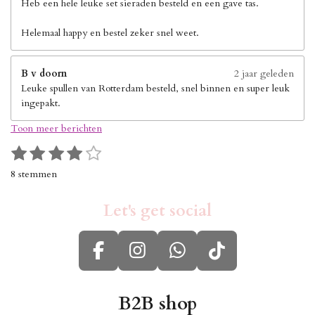
Heb een hele leuke set sieraden besteld en een gave tas.
Helemaal happy en bestel zeker snel weet.
B v doorn
2 jaar geleden
Leuke spullen van Rotterdam besteld, snel binnen en super leuk
ingepakt.
Toon meer berichten
1
2
3
4
5
S
R
s
s
s
s
s
t
a
8 stemmen
e
t
t
t
t
t
t
m
i
e
e
e
e
e
m
Let's get social
n
r
r
r
r
r
e
g
n
r
r
r
r
:
e
e
e
e
F
I
W
T
4
n
n
n
n
s
a
n
h
i
t
c
s
a
k
B2B shop
e
r