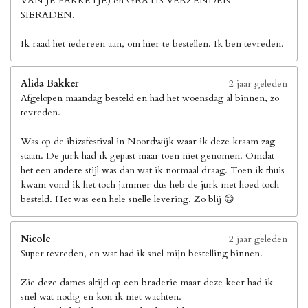
VAN JE PAKKETJE) en GRATIS VERZENDEN
SIERADEN.
Ik raad het iedereen aan, om hier te bestellen. Ik ben tevreden.
Alida Bakker
2 jaar geleden
Afgelopen maandag besteld en had het woensdag al binnen, zo
tevreden.
Was op de ibizafestival in Noordwijk waar ik deze kraam zag
staan. De jurk had ik gepast maar toen niet genomen. Omdat
het een andere stijl was dan wat ik normaal draag. Toen ik thuis
kwam vond ik het toch jammer dus heb de jurk met hoed toch
besteld. Het was een hele snelle levering. Zo blij 😊
Nicole
2 jaar geleden
Super tevreden, en wat had ik snel mijn bestelling binnen.
Zie deze dames altijd op een braderie maar deze keer had ik
snel wat nodig en kon ik niet wachten.