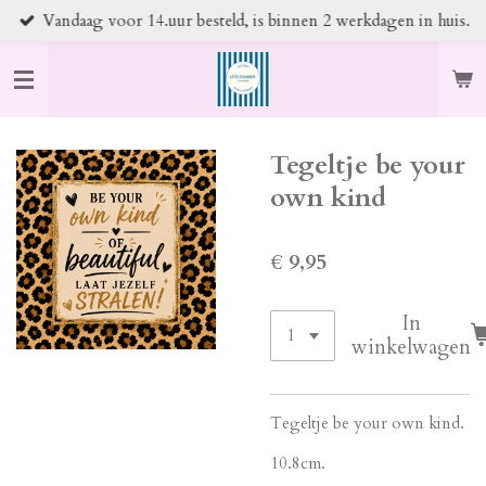
Vandaag voor 14.uur besteld, is binnen 2 werkdagen in huis.
Ga
direct
naar
de
hoofdinhoud
Tegeltje be your
own kind
€ 9,95
In
winkelwagen
Tegeltje be your own kind.
10.8cm.