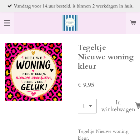
Vandaag voor 14.uur besteld, is binnen 2 werkdagen in huis.
Ga
direct
naar
de
hoofdinhoud
Tegeltje
Nieuwe woning
kleur
€ 9,95
In
winkelwagen
Tegeltje Nieuwe woning
kleur.