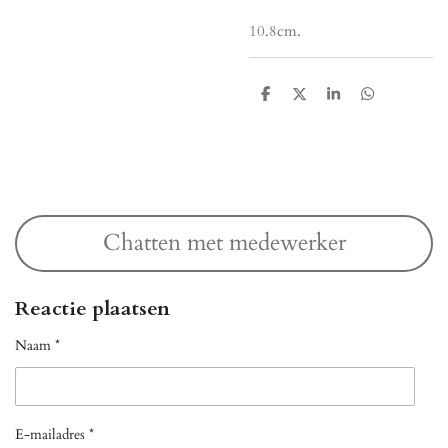
10.8cm.
D
D
S
D
e
e
h
e
l
e
a
l
e
l
r
e
n
e
n
Chatten met medewerker
Reactie plaatsen
Naam *
E-mailadres *