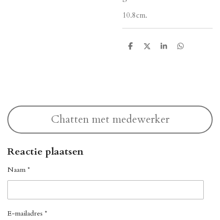
10.8cm.
D
D
S
D
e
e
h
e
l
e
a
l
e
l
r
e
n
e
n
Chatten met medewerker
Reactie plaatsen
Naam *
E-mailadres *