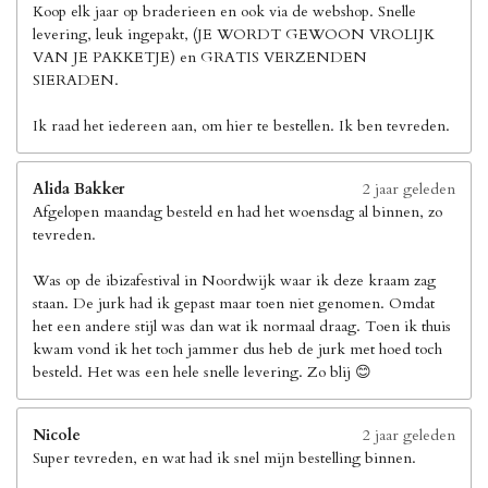
Koop elk jaar op braderieen en ook via de webshop. Snelle
levering, leuk ingepakt, (JE WORDT GEWOON VROLIJK
VAN JE PAKKETJE) en GRATIS VERZENDEN
SIERADEN.
Ik raad het iedereen aan, om hier te bestellen. Ik ben tevreden.
Alida Bakker
2 jaar geleden
Afgelopen maandag besteld en had het woensdag al binnen, zo
tevreden.
Was op de ibizafestival in Noordwijk waar ik deze kraam zag
staan. De jurk had ik gepast maar toen niet genomen. Omdat
het een andere stijl was dan wat ik normaal draag. Toen ik thuis
kwam vond ik het toch jammer dus heb de jurk met hoed toch
besteld. Het was een hele snelle levering. Zo blij 😊
Nicole
2 jaar geleden
Super tevreden, en wat had ik snel mijn bestelling binnen.