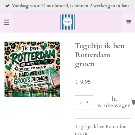
Vandaag voor 14.uur besteld, is binnen 2 werkdagen in huis.
Ga
direct
naar
de
hoofdinhoud
Tegeltje ik ben
Rotterdam
groen
€ 9,95
In
winkelwagen
Tegeltje ik ben Rotterdam
groen.