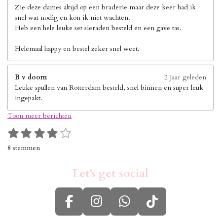
Zie deze dames altijd op een braderie maar deze keer had ik
snel wat nodig en kon ik niet wachten.
Heb een hele leuke set sieraden besteld en een gave tas.
Helemaal happy en bestel zeker snel weet.
B v doorn
2 jaar geleden
Leuke spullen van Rotterdam besteld, snel binnen en super leuk
ingepakt.
Toon meer berichten
1
2
3
4
5
S
R
s
s
s
s
s
t
a
8 stemmen
e
t
t
t
t
t
t
m
i
e
e
e
e
e
m
Let's get social
n
r
r
r
r
r
e
g
n
r
r
r
r
:
e
e
e
e
F
I
W
T
4
n
n
n
n
s
a
n
h
i