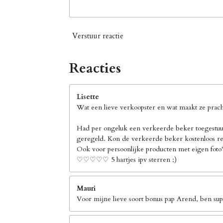
Verstuur reactie
Reacties
Lisette
Wat een lieve verkoopster en wat maakt ze pracht
Had per ongeluk een verkeerde beker toegestuur
geregeld. Kon de verkeerde beker kostenloos ret
Ook voor persoonlijke producten met eigen foto's
♡♡♡♡♡ 5 hartjes ipv sterren ;)
Mauri
Voor mijne lieve soort bonus pap Arend, ben supe