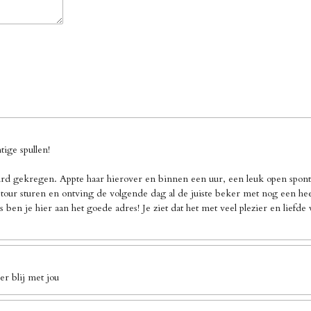
ige spullen!
d gekregen. Appte haar hierover en binnen een uur, een leuk open sponta
our sturen en ontving de volgende dag al de juiste beker met nog een heel 
 ben je hier aan het goede adres! Je ziet dat het met veel plezier en liefd
r blij met jou