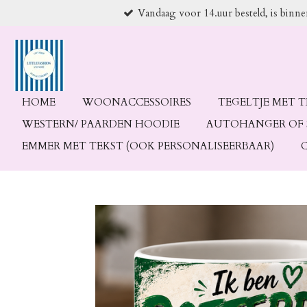
Vandaag voor 14.uur besteld, is binn
Ga
direct
naar
de
hoofdinhoud
HOME
WOONACCESSOIRES
TEGELTJE MET 
WESTERN/ PAARDEN HOODIE
AUTOHANGER OF 
EMMER MET TEKST (OOK PERSONALISEERBAAR)