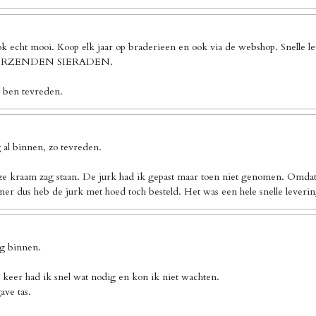
ook echt mooi. Koop elk jaar op braderieen en ook via de webshop. Sn
 VERZENDEN SIERADEN.
k ben tevreden.
al binnen, zo tevreden.
ze kraam zag staan. De jurk had ik gepast maar toen niet genomen. Omdat 
er dus heb de jurk met hoed toch besteld. Het was een hele snelle leverin
ng binnen.
 keer had ik snel wat nodig en kon ik niet wachten.
ave tas.