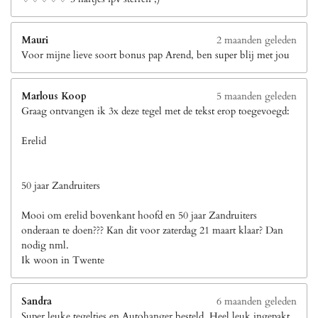
Mauri
2 maanden geleden
Voor mijne lieve soort bonus pap Arend, ben super blij met jou
Marlous Koop
5 maanden geleden
Graag ontvangen ik 3x deze tegel met de tekst erop toegevoegd:
Erelid
50 jaar Zandruiters
Mooi om erelid bovenkant hoofd en 50 jaar Zandruiters
onderaan te doen??? Kan dit voor zaterdag 21 maart klaar? Dan
nodig nml.
Ik woon in Twente
Sandra
6 maanden geleden
Super leuke tegeltjes en Autohanger besteld. Heel leuk ingepakt.