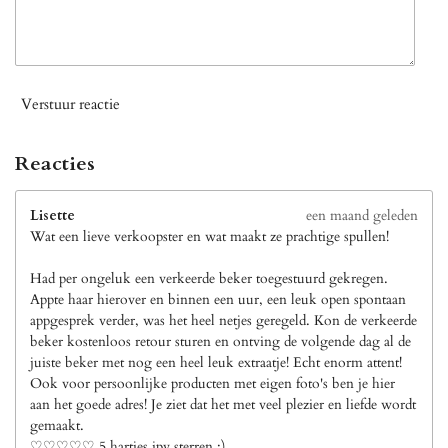
Verstuur reactie
Reacties
Lisette
een maand geleden
Wat een lieve verkoopster en wat maakt ze prachtige spullen!
Had per ongeluk een verkeerde beker toegestuurd gekregen.
Appte haar hierover en binnen een uur, een leuk open spontaan
appgesprek verder, was het heel netjes geregeld. Kon de verkeerde
beker kostenloos retour sturen en ontving de volgende dag al de
juiste beker met nog een heel leuk extraatje! Echt enorm attent!
Ook voor persoonlijke producten met eigen foto's ben je hier
aan het goede adres! Je ziet dat het met veel plezier en liefde wordt
gemaakt.
♡♡♡♡♡ 5 hartjes ipv sterren ;)