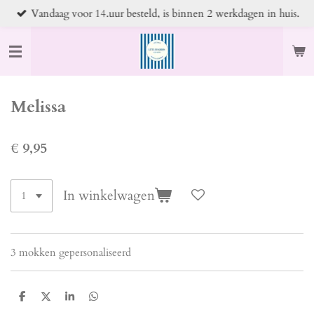
Vandaag voor 14.uur besteld, is binnen 2 werkdagen in huis.
Ga
direct
naar
de
hoofdinhoud
Melissa
€ 9,95
In winkelwagen
3 mokken gepersonaliseerd
D
D
S
D
e
e
h
e