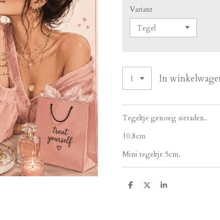
Variant
In winkelwage
Tegeltje genoeg sieraden.
10.8cm
Mini tegeltje 5cm.
D
D
S
e
e
h
l
e
a
e
l
r
n
e