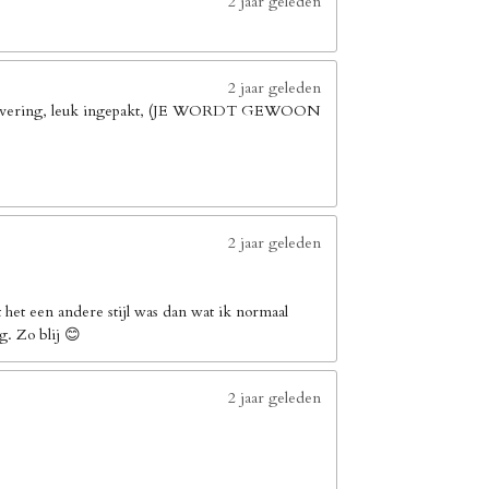
2 jaar geleden
2 jaar geleden
elle levering, leuk ingepakt, (JE WORDT GEWOON
2 jaar geleden
het een andere stijl was dan wat ik normaal
g. Zo blij 😊
2 jaar geleden