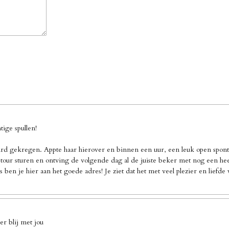
ige spullen!
d gekregen. Appte haar hierover en binnen een uur, een leuk open sponta
our sturen en ontving de volgende dag al de juiste beker met nog een heel 
 ben je hier aan het goede adres! Je ziet dat het met veel plezier en liefd
r blij met jou