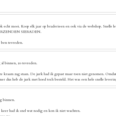
ook echt mooi. Koop elk jaar op braderieen en ook via de webshop. Sn
 VERZENDEN SIERADEN.
k ben tevreden.
al binnen, zo tevreden.
ze kraam zag staan. De jurk had ik gepast maar toen niet genomen. Omdat 
er dus heb de jurk met hoed toch besteld. Het was een hele snelle leverin
ng binnen.
 keer had ik snel wat nodig en kon ik niet wachten.