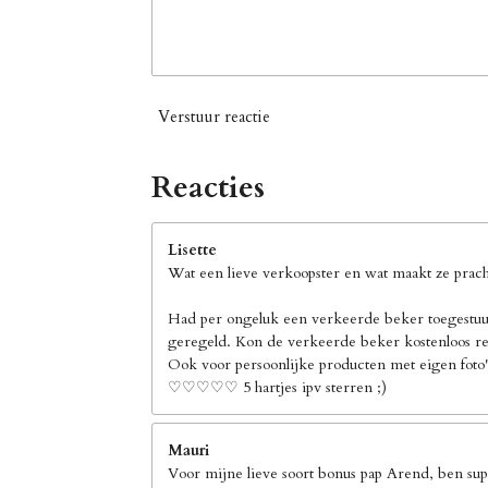
Verstuur reactie
Reacties
Lisette
Wat een lieve verkoopster en wat maakt ze pracht
Had per ongeluk een verkeerde beker toegestuur
geregeld. Kon de verkeerde beker kostenloos ret
Ook voor persoonlijke producten met eigen foto's
♡♡♡♡♡ 5 hartjes ipv sterren ;)
Mauri
Voor mijne lieve soort bonus pap Arend, ben supe