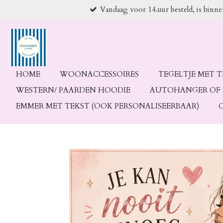
Vandaag voor 14.uur besteld, is binn
Ga
direct
naar
de
hoofdinhoud
HOME
WOONACCESSOIRES
TEGELTJE MET 
WESTERN/ PAARDEN HOODIE
AUTOHANGER OF 
EMMER MET TEKST (OOK PERSONALISEERBAAR)