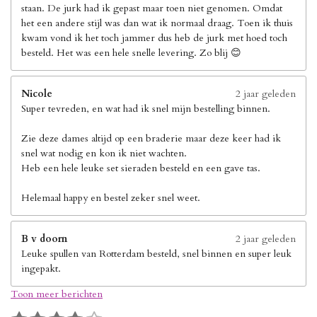
staan. De jurk had ik gepast maar toen niet genomen. Omdat
het een andere stijl was dan wat ik normaal draag. Toen ik thuis
kwam vond ik het toch jammer dus heb de jurk met hoed toch
besteld. Het was een hele snelle levering. Zo blij 😊
Nicole
2 jaar geleden
Super tevreden, en wat had ik snel mijn bestelling binnen.
Zie deze dames altijd op een braderie maar deze keer had ik
snel wat nodig en kon ik niet wachten.
Heb een hele leuke set sieraden besteld en een gave tas.
Helemaal happy en bestel zeker snel weet.
B v doorn
2 jaar geleden
Leuke spullen van Rotterdam besteld, snel binnen en super leuk
ingepakt.
Toon meer berichten