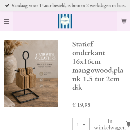
Vandaag voor 14.uur besteld, is binnen 2 werkdagen in huis.
Ga
direct
naar
de
hoofdinhoud
Statief
onderkant
16x16cm
mangowood,pla
nk 1.5 tot 2cm
dik
€ 19,95
In
winkelwagen