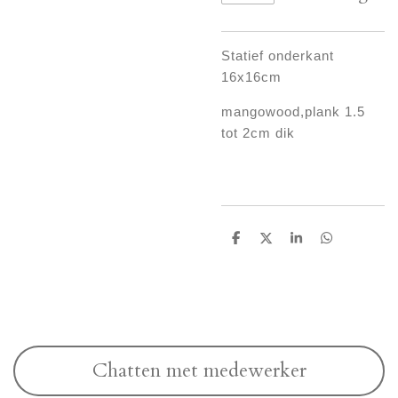
Statief onderkant
16x16cm
mangowood,plank 1.5
tot 2cm dik
D
D
S
D
e
e
h
e
l
e
a
l
e
l
r
e
n
e
n
Chatten met medewerker