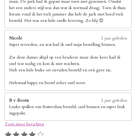
staan. De jurk had ik gepast maar toen niet genomen. Omdat
het een andere stijl was dan wat ik normaal draag. Toen ik thuis
kwam vond ik het toch jammer dus heb de jurk met hoed toch
besteld. Het was een hele snelle levering. Zo blij 😊
Nicole
2 jaar geleden
Super tevreden, en wat had ik snel mijn bestelling binnen.
Zie deze dames altijd op een braderie maar deze keer had ik
snel wat nodig en kon ik niet wachten.
Heb een hele leuke set sieraden besteld en een gave tas.
Helemaal happy en bestel zeker snel weet.
B v doorn
2 jaar geleden
Leuke spullen van Rotterdam besteld, snel binnen en super leuk
ingepakt.
Toon meer berichten
1
2
3
4
5
S
R