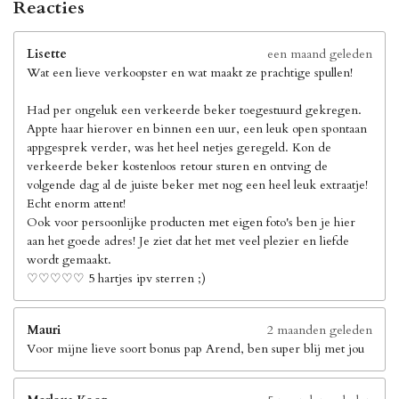
Reacties
Lisette
een maand geleden
Wat een lieve verkoopster en wat maakt ze prachtige spullen!
Had per ongeluk een verkeerde beker toegestuurd gekregen.
Appte haar hierover en binnen een uur, een leuk open spontaan
appgesprek verder, was het heel netjes geregeld. Kon de
verkeerde beker kostenloos retour sturen en ontving de
volgende dag al de juiste beker met nog een heel leuk extraatje!
Echt enorm attent!
Ook voor persoonlijke producten met eigen foto's ben je hier
aan het goede adres! Je ziet dat het met veel plezier en liefde
wordt gemaakt.
♡♡♡♡♡ 5 hartjes ipv sterren ;)
Mauri
2 maanden geleden
Voor mijne lieve soort bonus pap Arend, ben super blij met jou