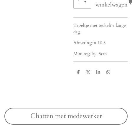
winkelwagen
Tegeltje met teckeltje lange
dag.
Afmetingen 10.8
Mini tegeltje 5cm
D
D
S
D
e
e
h
e
l
e
a
l
e
l
r
e
n
e
n
Chatten met medewerker