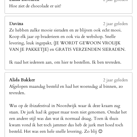
Hoe ziet de chocolade er uit?
Davina
2 jaar geleden
Ze hebben zulke mooie sieraden en ze blijven ook echt mooi.
Koop elk jaar op braderieen en ook via de webshop. Snelle
levering, leuk ingepakt, (JE WORDT GEWOON VROLIJK
VAN JE PAKKETJE) en GRATIS VERZENDEN SIERADEN.
Ik raad het iedereen aan, om hier te bestellen. Ik ben tevreden.
Alida Bakker
2 jaar geleden
Afgelopen maandag besteld en had het woensdag al binnen, zo
tevreden.
Was op de ibizafestival in Noordwijk waar ik deze kraam zag
staan. De jurk had ik gepast maar toen niet genomen. Omdat het
een andere stijl was dan wat ik normaal draag. Toen ik thuis
kwam vond ik het toch jammer dus heb de jurk met hoed toch
besteld. Het was een hele snelle levering. Zo blij 😊