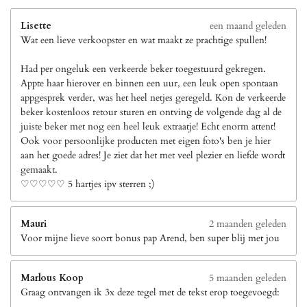
Lisette
een maand geleden
Wat een lieve verkoopster en wat maakt ze prachtige spullen!
Had per ongeluk een verkeerde beker toegestuurd gekregen.
Appte haar hierover en binnen een uur, een leuk open spontaan
appgesprek verder, was het heel netjes geregeld. Kon de verkeerde
beker kostenloos retour sturen en ontving de volgende dag al de
juiste beker met nog een heel leuk extraatje! Echt enorm attent!
Ook voor persoonlijke producten met eigen foto's ben je hier
aan het goede adres! Je ziet dat het met veel plezier en liefde wordt
gemaakt.
♡♡♡♡♡ 5 hartjes ipv sterren ;)
Mauri
2 maanden geleden
Voor mijne lieve soort bonus pap Arend, ben super blij met jou
Marlous Koop
5 maanden geleden
Graag ontvangen ik 3x deze tegel met de tekst erop toegevoegd: