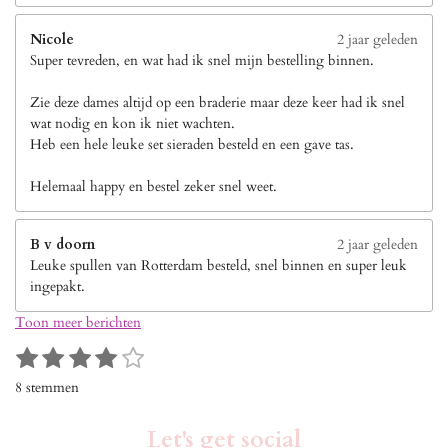
Nicole
2 jaar geleden
Super tevreden, en wat had ik snel mijn bestelling binnen.
Zie deze dames altijd op een braderie maar deze keer had ik snel
wat nodig en kon ik niet wachten.
Heb een hele leuke set sieraden besteld en een gave tas.
Helemaal happy en bestel zeker snel weet.
B v doorn
2 jaar geleden
Leuke spullen van Rotterdam besteld, snel binnen en super leuk
ingepakt.
Toon meer berichten
1
2
3
4
5
S
R
s
s
s
s
s
t
a
8 stemmen
e
t
t
t
t
t
t
m
i
e
e
e
e
e
m
Let's get social
n