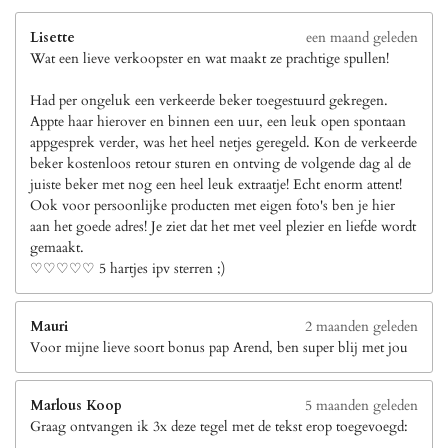
Lisette
een maand geleden
Wat een lieve verkoopster en wat maakt ze prachtige spullen!
Had per ongeluk een verkeerde beker toegestuurd gekregen.
Appte haar hierover en binnen een uur, een leuk open spontaan
appgesprek verder, was het heel netjes geregeld. Kon de verkeerde
beker kostenloos retour sturen en ontving de volgende dag al de
juiste beker met nog een heel leuk extraatje! Echt enorm attent!
Ook voor persoonlijke producten met eigen foto's ben je hier
aan het goede adres! Je ziet dat het met veel plezier en liefde wordt
gemaakt.
♡♡♡♡♡ 5 hartjes ipv sterren ;)
Mauri
2 maanden geleden
Voor mijne lieve soort bonus pap Arend, ben super blij met jou
Marlous Koop
5 maanden geleden
Graag ontvangen ik 3x deze tegel met de tekst erop toegevoegd: