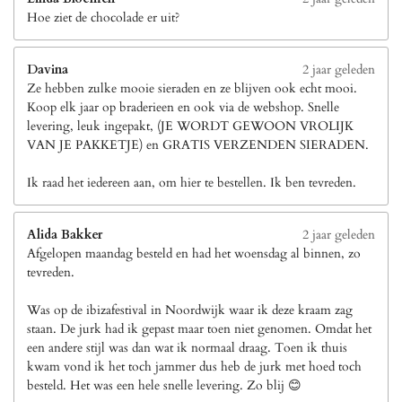
Hoe ziet de chocolade er uit?
Davina
2 jaar geleden
Ze hebben zulke mooie sieraden en ze blijven ook echt mooi.
Koop elk jaar op braderieen en ook via de webshop. Snelle
levering, leuk ingepakt, (JE WORDT GEWOON VROLIJK
VAN JE PAKKETJE) en GRATIS VERZENDEN SIERADEN.
Ik raad het iedereen aan, om hier te bestellen. Ik ben tevreden.
Alida Bakker
2 jaar geleden
Afgelopen maandag besteld en had het woensdag al binnen, zo
tevreden.
Was op de ibizafestival in Noordwijk waar ik deze kraam zag
staan. De jurk had ik gepast maar toen niet genomen. Omdat het
een andere stijl was dan wat ik normaal draag. Toen ik thuis
kwam vond ik het toch jammer dus heb de jurk met hoed toch
besteld. Het was een hele snelle levering. Zo blij 😊