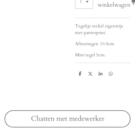
winkelwagen
Tegeltje teckel eigenwijs
met panterprint.
Afmetingen 10.8cm
Mini tegel 5cm.
D
D
S
D
e
e
h
e
l
e
a
l
e
l
r
e
n
e
n
Chatten met medewerker