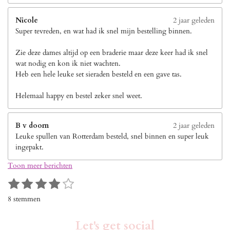
Nicole
2 jaar geleden
Super tevreden, en wat had ik snel mijn bestelling binnen.
Zie deze dames altijd op een braderie maar deze keer had ik snel
wat nodig en kon ik niet wachten.
Heb een hele leuke set sieraden besteld en een gave tas.
Helemaal happy en bestel zeker snel weet.
B v doorn
2 jaar geleden
Leuke spullen van Rotterdam besteld, snel binnen en super leuk
ingepakt.
Toon meer berichten
1
2
3
4
5
S
R
s
s
s
s
s
t
a
8 stemmen
e
t
t
t
t
t
t
m
i
e
e
e
e
e
m
Let's get social
n