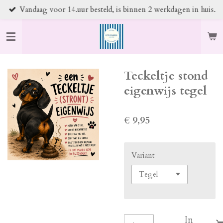
Vandaag voor 14.uur besteld, is binnen 2 werkdagen in huis.
Ga
direct
naar
de
hoofdinhoud
Teckeltje stond
eigenwijs tegel
€ 9,95
Variant
In