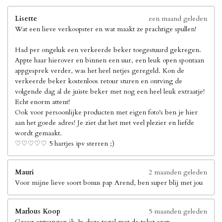
Lisette
een maand geleden
Wat een lieve verkoopster en wat maakt ze prachtige spullen!
Had per ongeluk een verkeerde beker toegestuurd gekregen.
Appte haar hierover en binnen een uur, een leuk open spontaan
appgesprek verder, was het heel netjes geregeld. Kon de
verkeerde beker kostenloos retour sturen en ontving de
volgende dag al de juiste beker met nog een heel leuk extraatje!
Echt enorm attent!
Ook voor persoonlijke producten met eigen foto's ben je hier
aan het goede adres! Je ziet dat het met veel plezier en liefde
wordt gemaakt.
♡♡♡♡♡ 5 hartjes ipv sterren ;)
Mauri
2 maanden geleden
Voor mijne lieve soort bonus pap Arend, ben super blij met jou
Marlous Koop
5 maanden geleden
Graag ontvangen ik 3x deze tegel met de tekst erop