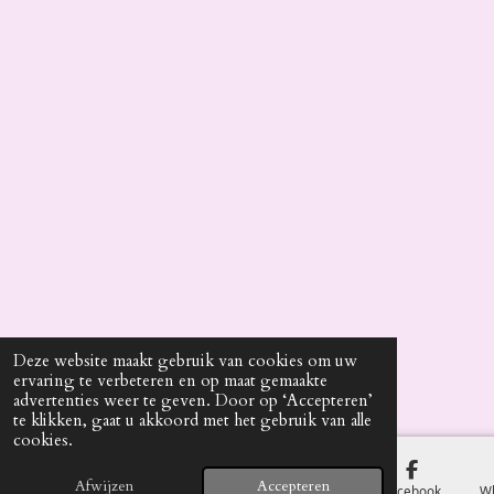
Deze website maakt gebruik van cookies om uw
ervaring te verbeteren en op maat gemaakte
advertenties weer te geven. Door op ‘Accepteren’
te klikken, gaat u akkoord met het gebruik van alle
cookies.
Afwijzen
Accepteren
E-mailadres
Telefoonnummer
Kaart
Facebook
W