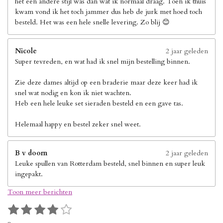
het een andere stijl was dan wat ik normaal draag. Toen ik thuis
kwam vond ik het toch jammer dus heb de jurk met hoed toch
besteld. Het was een hele snelle levering. Zo blij 😊
Nicole
2 jaar geleden
Super tevreden, en wat had ik snel mijn bestelling binnen.
Zie deze dames altijd op een braderie maar deze keer had ik
snel wat nodig en kon ik niet wachten.
Heb een hele leuke set sieraden besteld en een gave tas.
Helemaal happy en bestel zeker snel weet.
B v doorn
2 jaar geleden
Leuke spullen van Rotterdam besteld, snel binnen en super leuk
ingepakt.
Toon meer berichten
1
2
3
4
5
S
R
s
s
s
s
s
t
a