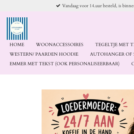
Vandaag voor 14.uur besteld, is binn
Ga
direct
naar
de
hoofdinhoud
HOME
WOONACCESSOIRES
TEGELTJE MET 
WESTERN/ PAARDEN HOODIE
AUTOHANGER OF 
EMMER MET TEKST (OOK PERSONALISEERBAAR)