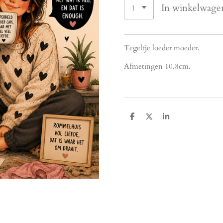
In winkelwage
Tegeltje loeder moeder.
Afmetingen 10.8cm.
D
D
S
e
e
h
l
e
a
e
l
r
n
e