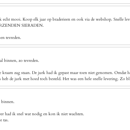
ook echt mooi. Koop elk jaar op braderieen en ook via de webshop. Snel
VERZENDEN SIERADEN.
ben tevreden.
l binnen, zo tevreden.
e kraam zag staan. De jurk had ik gepast maar toen niet genomen. Omdat het
eb de jurk met hoed toch besteld. Het was een hele snelle levering. Zo bl
g binnen.
eer had ik snel wat nodig en kon ik niet wachten.
e tas.