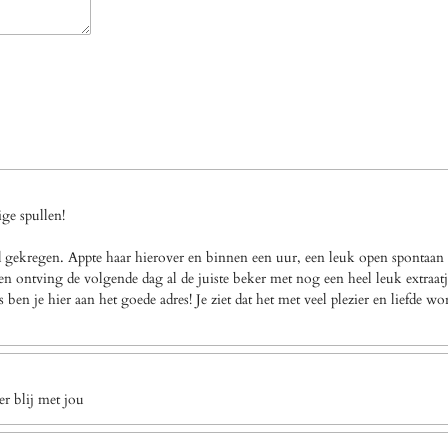
ge spullen!
gekregen. Appte haar hierover en binnen een uur, een leuk open spontaan a
n ontving de volgende dag al de juiste beker met nog een heel leuk extraatj
en je hier aan het goede adres! Je ziet dat het met veel plezier en liefde w
r blij met jou