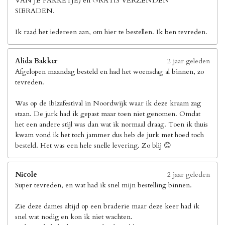
VAN JE PAKKETJE) en GRATIS VERZENDEN
SIERADEN.
Ik raad het iedereen aan, om hier te bestellen. Ik ben tevreden.
Alida Bakker
2 jaar geleden
Afgelopen maandag besteld en had het woensdag al binnen, zo
tevreden.
Was op de ibizafestival in Noordwijk waar ik deze kraam zag
staan. De jurk had ik gepast maar toen niet genomen. Omdat
het een andere stijl was dan wat ik normaal draag. Toen ik thuis
kwam vond ik het toch jammer dus heb de jurk met hoed toch
besteld. Het was een hele snelle levering. Zo blij 😊
Nicole
2 jaar geleden
Super tevreden, en wat had ik snel mijn bestelling binnen.
Zie deze dames altijd op een braderie maar deze keer had ik
snel wat nodig en kon ik niet wachten.