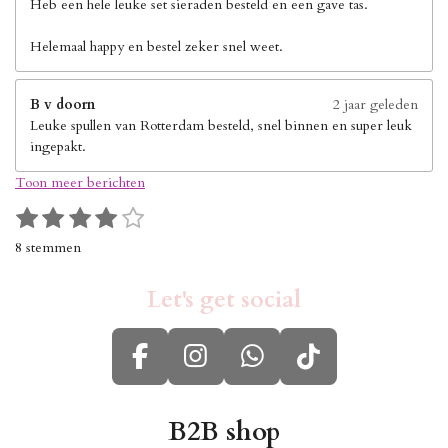
Heb een hele leuke set sieraden besteld en een gave tas.
Helemaal happy en bestel zeker snel weet.
B v doorn
2 jaar geleden
Leuke spullen van Rotterdam besteld, snel binnen en super leuk
ingepakt.
Toon meer berichten
1
2
3
4
5
S
R
s
s
s
s
s
t
a
8 stemmen
e
t
t
t
t
t
t
m
i
e
e
e
e
e
m
Let's get social
n
r
r
r
r
r
e
g
n
r
r
r
r
:
e
e
e
e
F
I
W
T
4
n
n
n
n
s
a
n
h
i
t
c
s
a
k
B2B shop
e
r