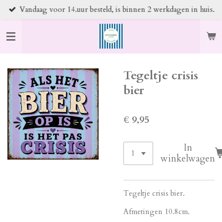
Vandaag voor 14.uur besteld, is binnen 2 werkdagen in huis.
Ga
direct
naar
de
hoofdinhoud
Tegeltje crisis
bier
€ 9,95
In
winkelwagen
Tegeltje crisis bier.
Afmetingen 10.8cm.