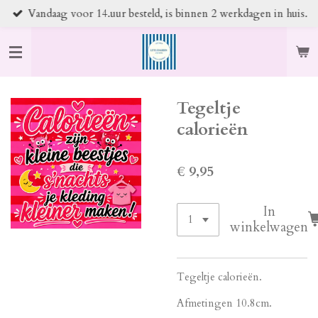
Vandaag voor 14.uur besteld, is binnen 2 werkdagen in huis.
Ga
direct
naar
de
hoofdinhoud
Tegeltje
calorieën
€ 9,95
In
winkelwagen
Tegeltje calorieën.
Afmetingen 10.8cm.