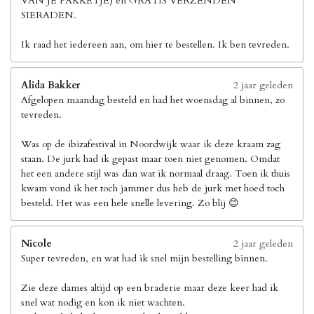
VAN JE PAKKETJE) en GRATIS VERZENDEN
SIERADEN.
Ik raad het iedereen aan, om hier te bestellen. Ik ben tevreden.
Alida Bakker
2 jaar geleden
Afgelopen maandag besteld en had het woensdag al binnen, zo
tevreden.
Was op de ibizafestival in Noordwijk waar ik deze kraam zag
staan. De jurk had ik gepast maar toen niet genomen. Omdat
het een andere stijl was dan wat ik normaal draag. Toen ik thuis
kwam vond ik het toch jammer dus heb de jurk met hoed toch
besteld. Het was een hele snelle levering. Zo blij 😊
Nicole
2 jaar geleden
Super tevreden, en wat had ik snel mijn bestelling binnen.
Zie deze dames altijd op een braderie maar deze keer had ik
snel wat nodig en kon ik niet wachten.