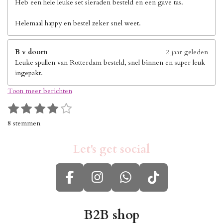
Heb een hele leuke set sieraden besteld en een gave tas.
Helemaal happy en bestel zeker snel weet.
B v doorn
2 jaar geleden
Leuke spullen van Rotterdam besteld, snel binnen en super leuk
ingepakt.
Toon meer berichten
1
2
3
4
5
S
R
s
s
s
s
s
t
a
8 stemmen
e
t
t
t
t
t
t
m
i
e
e
e
e
e
m
Let's get social
n
r
r
r
r
r
e
g
n
r
r
r
r
:
e
e
e
e
F
I
W
T
4
n
n
n
n
s
a
n
h
i
t
c
s
a
k
B2B shop
e
r