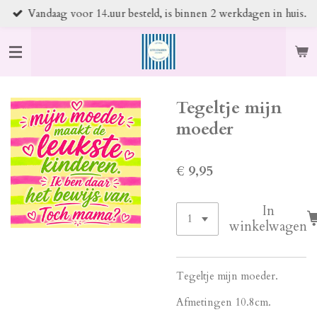
Vandaag voor 14.uur besteld, is binnen 2 werkdagen in huis.
Ga
direct
naar
de
hoofdinhoud
Tegeltje mijn
moeder
€ 9,95
In
winkelwagen
Tegeltje mijn moeder.
Afmetingen 10.8cm.