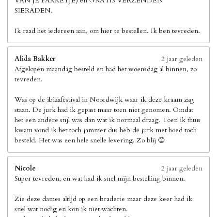
VAN JE PAKKETJE) en GRATIS VERZENDEN
SIERADEN.
Ik raad het iedereen aan, om hier te bestellen. Ik ben tevreden.
Alida Bakker
2 jaar geleden
Afgelopen maandag besteld en had het woensdag al binnen, zo
tevreden.
Was op de ibizafestival in Noordwijk waar ik deze kraam zag
staan. De jurk had ik gepast maar toen niet genomen. Omdat
het een andere stijl was dan wat ik normaal draag. Toen ik thuis
kwam vond ik het toch jammer dus heb de jurk met hoed toch
besteld. Het was een hele snelle levering. Zo blij 😊
Nicole
2 jaar geleden
Super tevreden, en wat had ik snel mijn bestelling binnen.
Zie deze dames altijd op een braderie maar deze keer had ik
snel wat nodig en kon ik niet wachten.