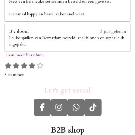
Heb een hele leuke set sieraden besteld en een gave tas.
Helemaal happy en bestel zeker snel weet.
B v doorn
2 jaar geleden
Leuke spullen van Rotterdam besteld, snel binnen en super leuk
ingepakt.
Toon meer berichten
1
2
3
4
5
S
R
s
s
s
s
s
t
a
8 stemmen
e
t
t
t
t
t
t
m
i
e
e
e
e
e
m
Let's get social
n
r
r
r
r
r
e
g
n
r
r
r
r
:
e
e
e
e
F
I
W
T
4
n
n
n
n
s
a
n
h
i
t
c
s
a
k
B2B shop
e
r