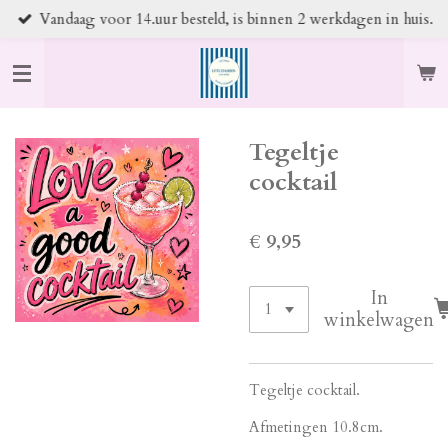
Vandaag voor 14.uur besteld, is binnen 2 werkdagen in huis.
Ga
direct
naar
de
hoofdinhoud
Tegeltje
cocktail
€ 9,95
In
winkelwagen
Tegeltje cocktail.
Afmetingen 10.8cm.