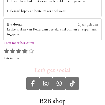
Heb een hele leuke set sieraden besteld en een gave tas.
Helemaal happy en bestel zeker snel weet.
B v doorn
2 jaar geleden
Leuke spullen van Rotterdam besteld, snel binnen en super leuk
ingepakt.
Toon meer berichten
1
2
3
4
5
S
R
s
s
s
s
s
t
a
8 stemmen
e
t
t
t
t
t
t
m
i
e
e
e
e
e
m
Let's get social
n
r
r
r
r
r
e
g
n
r
r
r
r
:
e
e
e
e
F
I
W
T
4
n
n
n
n
s
a
n
h
i
t
c
s
a
k
B2B shop
e
r