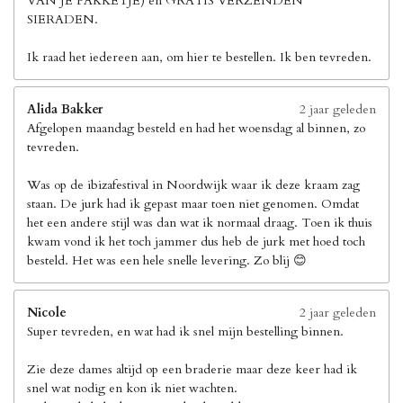
VAN JE PAKKETJE) en GRATIS VERZENDEN
SIERADEN.
Ik raad het iedereen aan, om hier te bestellen. Ik ben tevreden.
Alida Bakker
2 jaar geleden
Afgelopen maandag besteld en had het woensdag al binnen, zo
tevreden.
Was op de ibizafestival in Noordwijk waar ik deze kraam zag
staan. De jurk had ik gepast maar toen niet genomen. Omdat
het een andere stijl was dan wat ik normaal draag. Toen ik thuis
kwam vond ik het toch jammer dus heb de jurk met hoed toch
besteld. Het was een hele snelle levering. Zo blij 😊
Nicole
2 jaar geleden
Super tevreden, en wat had ik snel mijn bestelling binnen.
Zie deze dames altijd op een braderie maar deze keer had ik
snel wat nodig en kon ik niet wachten.