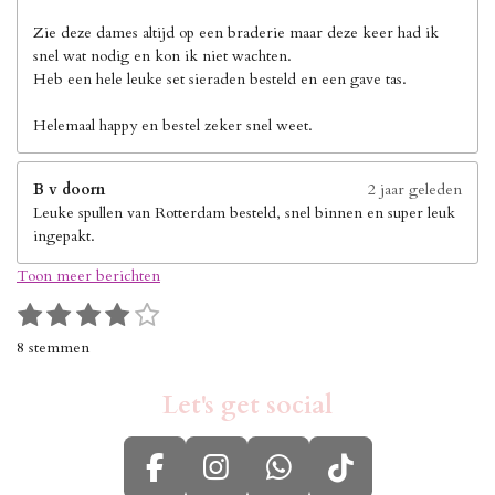
Zie deze dames altijd op een braderie maar deze keer had ik
snel wat nodig en kon ik niet wachten.
Heb een hele leuke set sieraden besteld en een gave tas.
Helemaal happy en bestel zeker snel weet.
B v doorn
2 jaar geleden
Leuke spullen van Rotterdam besteld, snel binnen en super leuk
ingepakt.
Toon meer berichten
1
2
3
4
5
S
R
s
s
s
s
s
t
a
8 stemmen
e
t
t
t
t
t
t
m
i
e
e
e
e
e
m
Let's get social
n
r
r
r
r
r
e
g
n
r
r
r
r
:
e
e
e
e
F
I
W
T
4