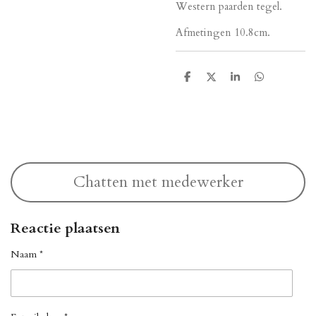
Western paarden tegel.
Afmetingen 10.8cm.
D
D
S
D
e
e
h
e
l
e
a
l
e
l
r
e
n
e
n
Chatten met medewerker
Reactie plaatsen
Naam *