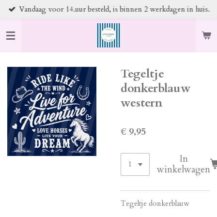
Vandaag voor 14.uur besteld, is binnen 2 werkdagen in huis.
Ga
direct
naar
de
hoofdinhoud
Tegeltje
donkerblauw
western
€ 9,95
In
winkelwagen
Tegeltje donkerblauw