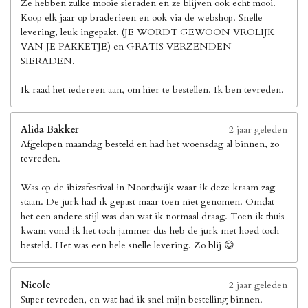
Ze hebben zulke mooie sieraden en ze blijven ook echt mooi.
Koop elk jaar op braderieen en ook via de webshop. Snelle
levering, leuk ingepakt, (JE WORDT GEWOON VROLIJK
VAN JE PAKKETJE) en GRATIS VERZENDEN
SIERADEN.
Ik raad het iedereen aan, om hier te bestellen. Ik ben tevreden.
Alida Bakker
2 jaar geleden
Afgelopen maandag besteld en had het woensdag al binnen, zo
tevreden.
Was op de ibizafestival in Noordwijk waar ik deze kraam zag
staan. De jurk had ik gepast maar toen niet genomen. Omdat
het een andere stijl was dan wat ik normaal draag. Toen ik thuis
kwam vond ik het toch jammer dus heb de jurk met hoed toch
besteld. Het was een hele snelle levering. Zo blij 😊
Nicole
2 jaar geleden
Super tevreden, en wat had ik snel mijn bestelling binnen.