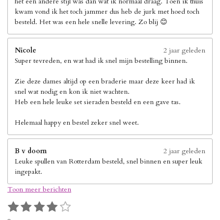
het een andere stijl was dan wat ik normaal draag. Toen ik thuis
kwam vond ik het toch jammer dus heb de jurk met hoed toch
besteld. Het was een hele snelle levering. Zo blij 😊
Nicole
2 jaar geleden
Super tevreden, en wat had ik snel mijn bestelling binnen.
Zie deze dames altijd op een braderie maar deze keer had ik
snel wat nodig en kon ik niet wachten.
Heb een hele leuke set sieraden besteld en een gave tas.
Helemaal happy en bestel zeker snel weet.
B v doorn
2 jaar geleden
Leuke spullen van Rotterdam besteld, snel binnen en super leuk
ingepakt.
Toon meer berichten
1
2
3
4
5
S
R
s
s
s
s
s
t
a