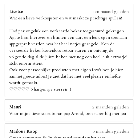
Lisette
een maand geleden
Wat een lieve verkoopster en wat maakt ze prachtige spullen!
Had per ongeluk een verkeerde beker toegestuurd gekregen.
Appte haar hierover en binnen een uur, een leuk open spontaan
appgesprek verder, was het heel netjes geregeld. Kon de
verkeerde beker kostenloos retour sturen en ontving de
volgende dag al de juiste beker met nog een heel leuk extraatje!
Echt enorm attent!
Ook voor persoonlijke producten met eigen foto's ben je hier
aan het goede adres! Je ziet dat het met veel plezier en liefde
wordt gemaakt.
♡♡♡♡♡ 5 hartjes ipv sterren ;)
Mauri
2 maanden geleden
Voor mijne lieve soort bonus pap Arend, ben super blij met jou
Marlous Koop
5 maanden geleden
Graag ontvangen ik 3x deze tegel met de tekst erop