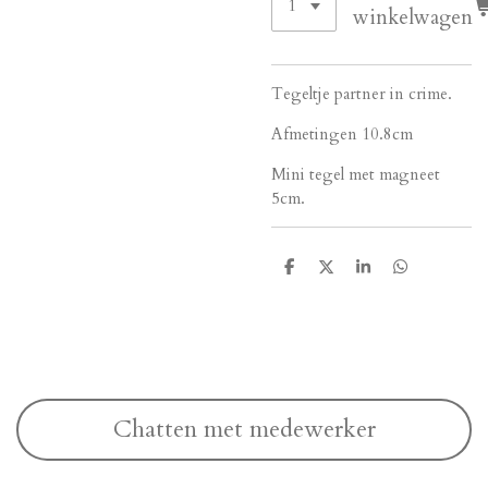
winkelwagen
Tegeltje partner in crime.
Afmetingen 10.8cm
Mini tegel met magneet
5cm.
D
D
S
D
e
e
h
e
l
e
a
l
e
l
r
e
n
e
n
Chatten met medewerker