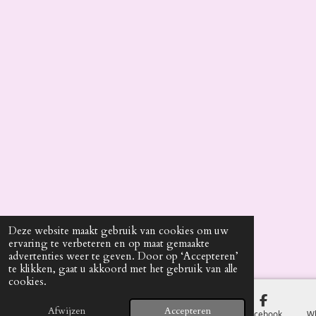
Deze website maakt gebruik van cookies om uw
ervaring te verbeteren en op maat gemaakte
advertenties weer te geven. Door op ‘Accepteren’
te klikken, gaat u akkoord met het gebruik van alle
cookies.
Afwijzen
Accepteren
E-mailadres
Telefoonnummer
Kaart
Facebook
W