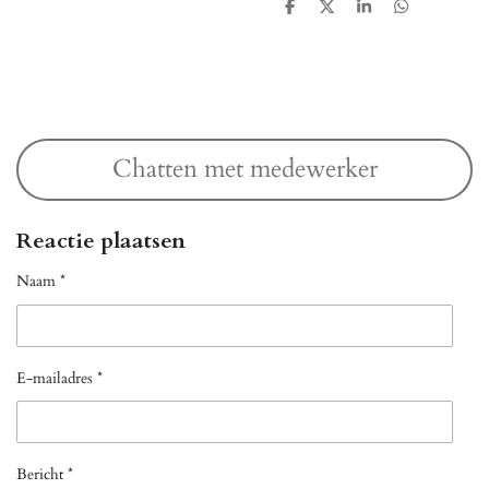
D
D
S
D
e
e
h
e
l
e
a
l
e
l
r
e
n
e
n
Chatten met medewerker
Reactie plaatsen
Naam *
E-mailadres *
Bericht *