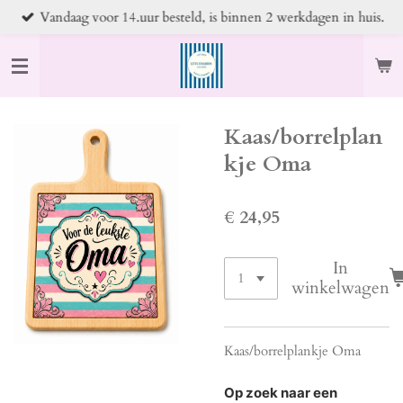
Vandaag voor 14.uur besteld, is binnen 2 werkdagen in huis.
Ga
direct
naar
de
hoofdinhoud
Kaas/borrelplan
kje Oma
€ 24,95
In
winkelwagen
Kaas/borrelplankje Oma
Op zoek naar een