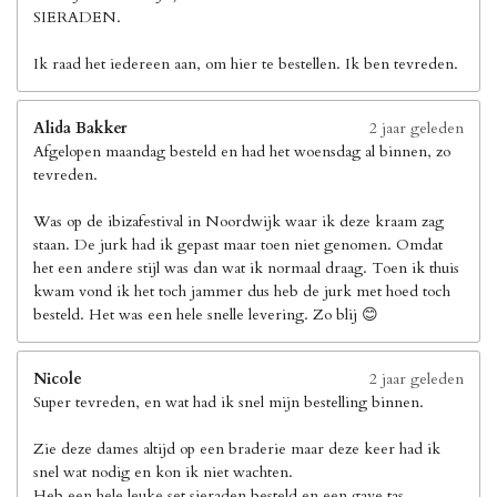
SIERADEN.
Ik raad het iedereen aan, om hier te bestellen. Ik ben tevreden.
Alida Bakker
2 jaar geleden
Afgelopen maandag besteld en had het woensdag al binnen, zo
tevreden.
Was op de ibizafestival in Noordwijk waar ik deze kraam zag
staan. De jurk had ik gepast maar toen niet genomen. Omdat
het een andere stijl was dan wat ik normaal draag. Toen ik thuis
kwam vond ik het toch jammer dus heb de jurk met hoed toch
besteld. Het was een hele snelle levering. Zo blij 😊
Nicole
2 jaar geleden
Super tevreden, en wat had ik snel mijn bestelling binnen.
Zie deze dames altijd op een braderie maar deze keer had ik
snel wat nodig en kon ik niet wachten.
Heb een hele leuke set sieraden besteld en een gave tas.