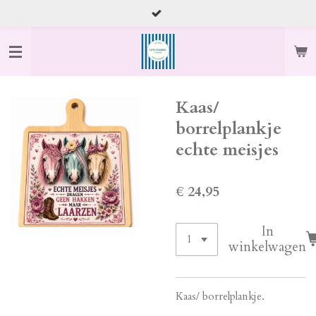
Ga
direct
naar
de
hoofdinhoud
Kaas/
borrelplankje
echte meisjes
€ 24,95
In
winkelwagen
Kaas/ borrelplankje.