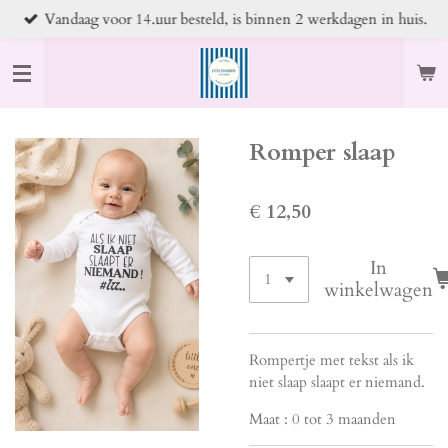
Vandaag voor 14.uur besteld, is binnen 2 werkdagen in huis.
Ga
direct
naar
de
hoofdinhoud
Romper slaap
€ 12,50
In
winkelwagen
Rompertje met tekst als ik
niet slaap slaapt er niemand.
Maat : 0 tot 3 maanden