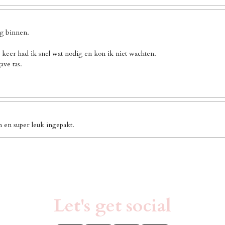
ng binnen.
 keer had ik snel wat nodig en kon ik niet wachten.
ave tas.
n en super leuk ingepakt.
Let's get social