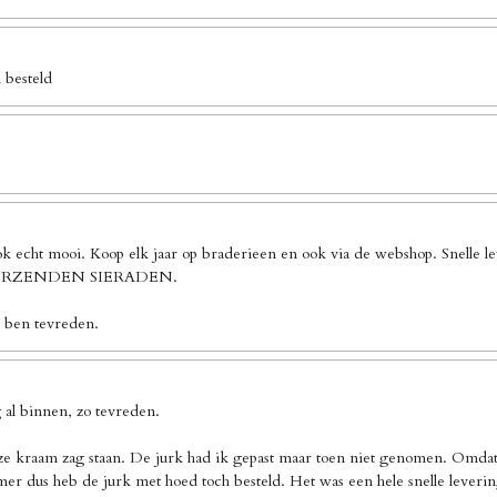
 besteld
ook echt mooi. Koop elk jaar op braderieen en ook via de webshop. Sn
 VERZENDEN SIERADEN.
k ben tevreden.
al binnen, zo tevreden.
ze kraam zag staan. De jurk had ik gepast maar toen niet genomen. Omdat 
er dus heb de jurk met hoed toch besteld. Het was een hele snelle leverin