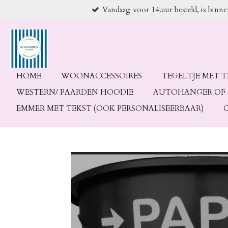
Vandaag voor 14.uur besteld, is binn
Ga
direct
naar
de
hoofdinhoud
HOME
WOONACCESSOIRES
TEGELTJE MET 
WESTERN/ PAARDEN HOODIE
AUTOHANGER OF 
EMMER MET TEKST (OOK PERSONALISEERBAAR)