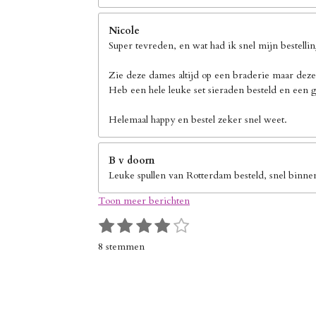
Nicole
Super tevreden, en wat had ik snel mijn bestelli
Zie deze dames altijd op een braderie maar deze
Heb een hele leuke set sieraden besteld en een g
Helemaal happy en bestel zeker snel weet.
B v doorn
Leuke spullen van Rotterdam besteld, snel binne
Toon meer berichten
1
2
3
4
5
S
R
s
s
s
s
s
t
a
8 stemmen
e
t
t
t
t
t
t
m
i
e
e
e
e
e
m
n
r
r
r
r
r
e
g
n
r
r
r
r
: